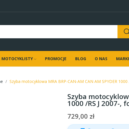
 MOTOCYKLISTY
PROMOCJE
BLOG
O NAS
MARKI
ne
Szyba motocyklowa MRA BRP-CAN-AM CAN AM SPYDER 1000 /RS
Szyba motocyklo
1000 /RS J 2007-,
729,00 zł