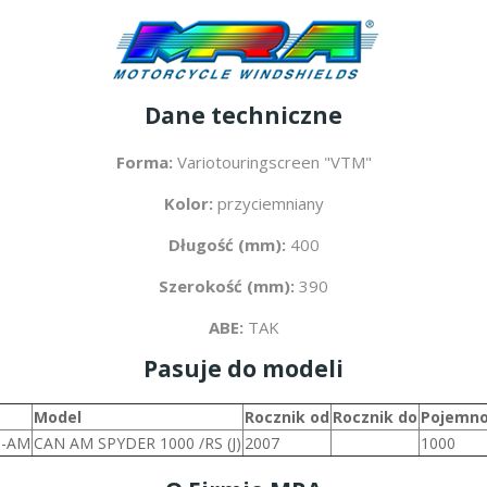
Dane techniczne
Forma:
Variotouringscreen "VTM"
Kolor:
przyciemniany
Długość (mm):
400
Szerokość (mm):
390
ABE:
TAK
Pasuje do modeli
Model
Rocznik od
Rocznik do
Pojemno
N-AM
CAN AM SPYDER 1000 /RS (J)
2007
1000