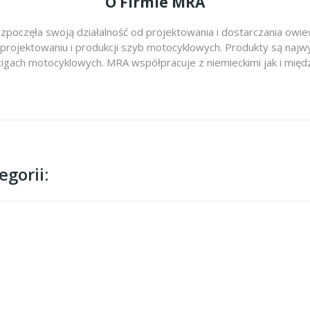
O Firmie MRA
zpoczęła swoją działalność od projektowania i dostarczania ow
 projektowaniu i produkcji szyb motocyklowych. Produkty są najwy
cigach motocyklowych. MRA współpracuje z niemieckimi jak i m
gorii: