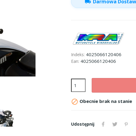
local_shipping
Darmowa Dosta
4025066120406
Indeks:
4025066120406
Ean:

Obecnie brak na stanie
Udostępnij