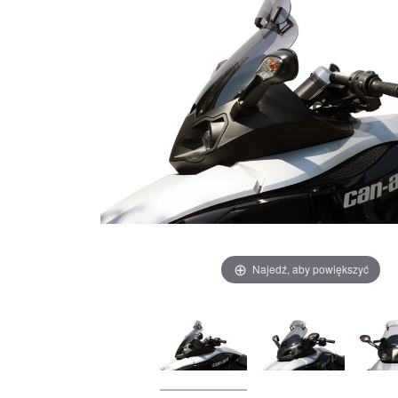
Najedź, aby powiększyć