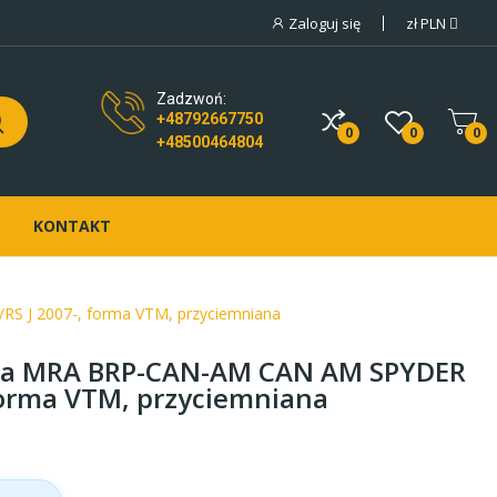
Zaloguj się
zł
PLN
Zadzwoń:
+48792667750
0
0
0
+48500464804
KONTAKT
 J 2007-, forma VTM, przyciemniana
wa MRA BRP-CAN-AM CAN AM SPYDER
 forma VTM, przyciemniana