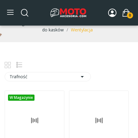
Wentylacja
0
Strona główna
DLA MOTOCYKLISTY
Kaski
Akcesoria
do kasków
Wentylacja

Trafność
W Magazynie