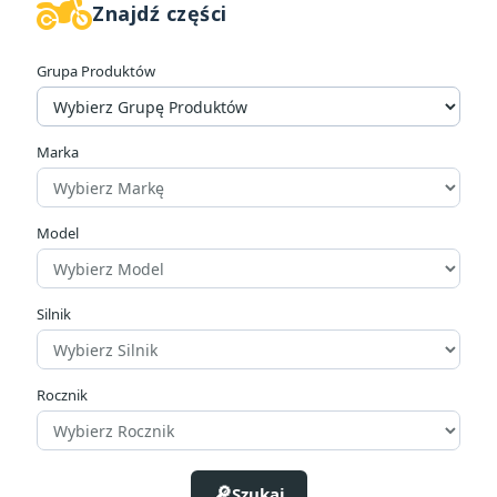
Znajdź części
W magazynie
1
Grupa Produktów
Cena
zł
zł
Marka
Producenci
Model
Silnik
Rocznik
Szukaj