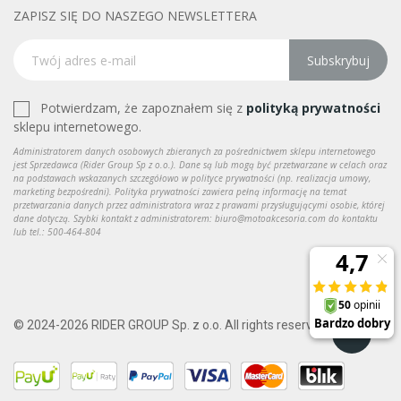
ZAPISZ SIĘ DO NASZEGO NEWSLETTERA
Subskrybuj
Potwierdzam, że zapoznałem się z
polityką prywatności
sklepu internetowego.
Administratorem danych osobowych zbieranych za pośrednictwem sklepu internetowego
jest Sprzedawca (Rider Group Sp z o.o.). Dane są lub mogą być przetwarzane w celach oraz
na podstawach wskazanych szczegółowo w polityce prywatności (np. realizacja umowy,
marketing bezpośredni). Polityka prywatności zawiera pełną informację na temat
przetwarzania danych przez administratora wraz z prawami przysługującymi osobie, której
dane dotyczą. Szybki kontakt z administratorem: biuro@motoakcesoria.com do kontaktu
lub tel.: 500-464-804
© 2024-2026 RIDER GROUP Sp. z o.o. All rights reserved.