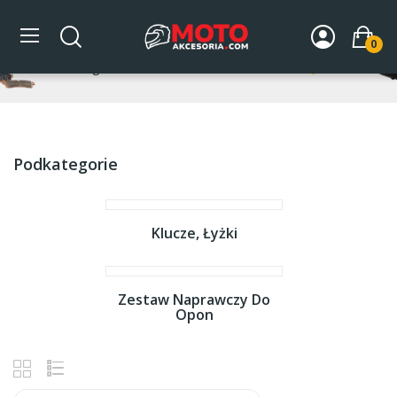
Narzędzia
0
Strona główna
DLA MOTOCYKLA
Narzędzia
Podkategorie
Klucze, Łyżki
Zestaw Naprawczy Do
Opon