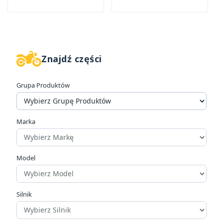
Znajdź części
W magazynie
2
Grupa Produktów
Kategorie
Zestaw naprawczy do opon
2
Marka
Cena
zł
zł
Model
Producenci
Silnik