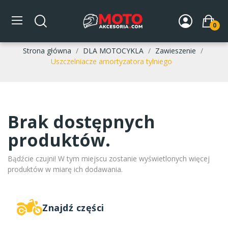
Uszczelniacze amortyzatora
0
tylniego
Strona główna
DLA MOTOCYKLA
Zawieszenie
Uszczelniacze amortyzatora tylniego
Brak dostępnych
produktów.
Bądźcie czujni! W tym miejscu zostanie wyświetlonych więcej
produktów w miarę ich dodawania.
Znajdź części