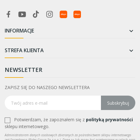
INFORMACJE

STREFA KLIENTA

NEWSLETTER
ZAPISZ SIĘ DO NASZEGO NEWSLETTERA
Subskrybuj
Potwierdzam, że zapoznałem się z
polityką prywatności
sklepu internetowego.
Administratorem danych osobowych zbieranych za pośrednictwem sklepu internetowego
jest Sprzedawca (Rider Group Sp z o.o.). Dane są lub mogą być przetwarzane w celach oraz