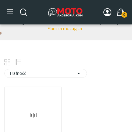
Flansza mocująca
0
Strona główna
DLA MOTOCYKLA
Układ wydechowy
Flansza mocująca

Trafność