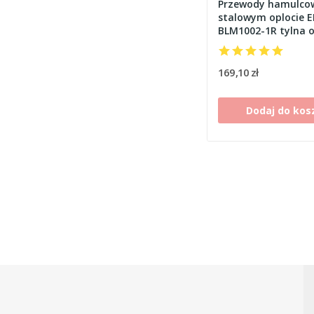
Przewody hamulco
stalowym oplocie 
BLM1002-1R tylna 
CB 1000 R [08-14]
169,10 zł
Dodaj do kos