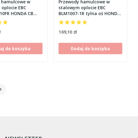
 hamulcowe w
Przewody hamulcowe w
 oplocie EBC
stalowym oplocie EBC
10FR HONDA CB
BLM1007-1R tylna oś HONDA
11 [99-02]
CB 1300 (SL38) [97-03]
ł
169,10 zł
aj do koszyka
Dodaj do koszyka
