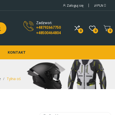
Zaloguj się
zł
PLN
Zadzwoń:
+48792667750
0
0
0
+48500464804
KONTAKT
e
Tylna oś