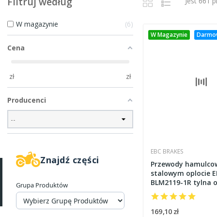
Filtruj według
Jest 661 
W magazynie
6
W Magazynie
Darmo
Cena
zł
zł
Producenci
EBC BRAKES
Znajdź części
Przewody hamulco
stalowym oplocie 
BLM2119-1R tylna 
Grupa Produktów
YAMAHA XT 600 E [9
XTZ 660 [91-99]
169,10 zł