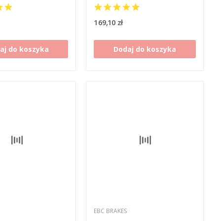
6]
CB 1000 P-T BIG ONE [93-96]
169,10 zł
aj do koszyka
Dodaj do koszyka
EBC BRAKES