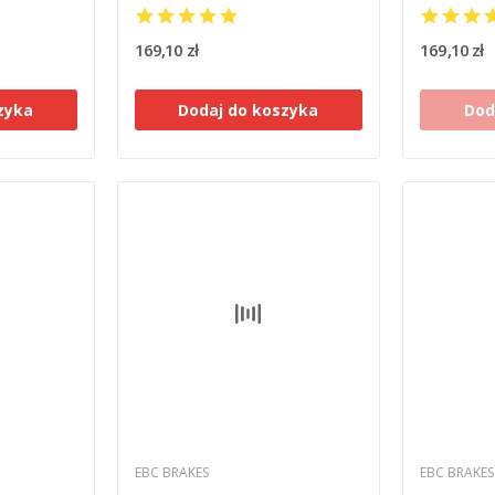
-B2 [94-
MITO 125 EVOLUTION [91-07]
CB1 [92-9
6-97]
169,10 zł
169,10 zł
zyka
Dodaj do koszyka
Dod
EBC BRAKES
EBC BRAKES