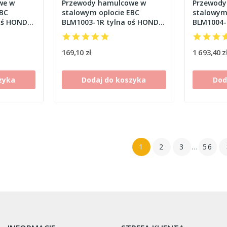
we w
Przewody hamulcowe w
Przewody
EBC
stalowym oplocie EBC
stalowym
oś HONDA
BLM1003-1R tylna oś HONDA
BLM1004-
CB 1100 RC-RD [82-83]
1100 SF-X
169,10 zł
1 693,40 z
zyka
Dodaj do koszyka
Dod
1
2
3
…
56