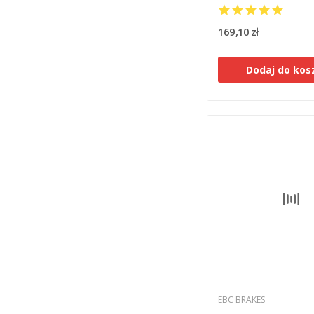
KAWASAKI ZX 9 R B1
95], ZX 9 R B3-B4 [9
169,10 zł
Dodaj do kos
EBC BRAKES