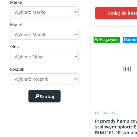
Marka
Dodaj do kos
Model
W Magazynie
Darmo
Silnik
Rocznik
Szukaj
EBC BRAKES
Przewody hamulco
stalowym oplocie 
BLM4161-1R tylna 