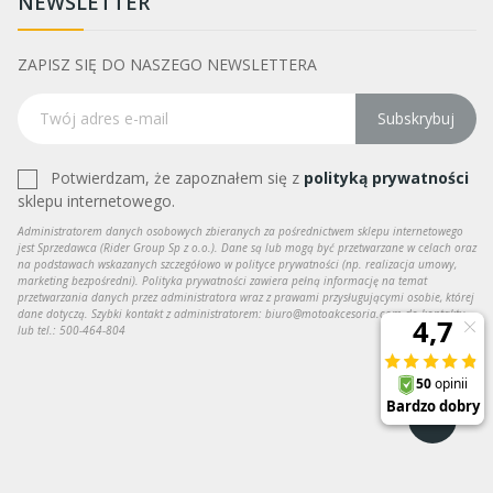
NEWSLETTER
ZAPISZ SIĘ DO NASZEGO NEWSLETTERA
Subskrybuj
Potwierdzam, że zapoznałem się z
polityką prywatności
sklepu internetowego.
Administratorem danych osobowych zbieranych za pośrednictwem sklepu internetowego
jest Sprzedawca (Rider Group Sp z o.o.). Dane są lub mogą być przetwarzane w celach oraz
na podstawach wskazanych szczegółowo w polityce prywatności (np. realizacja umowy,
marketing bezpośredni). Polityka prywatności zawiera pełną informację na temat
przetwarzania danych przez administratora wraz z prawami przysługującymi osobie, której
dane dotyczą. Szybki kontakt z administratorem: biuro@motoakcesoria.com do kontaktu
lub tel.: 500-464-804