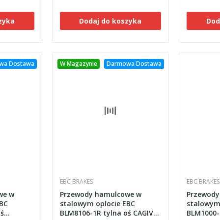
zyka
Dodaj do koszyka
Dod
wa Dostawa
W Magazynie
Darmowa Dostawa
EBC BRAKES
EBC BRAKES
we w
Przewody hamulcowe w
Przewody
EBC
stalowym oplocie EBC
stalowym
oś
BLM8106-1R tylna oś CAGIVA
BLM1000-