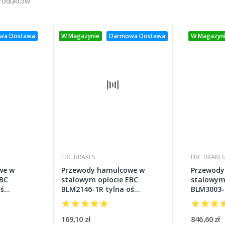
produktów.
wa Dostawa
W Magazynie
Darmowa Dostawa
W Magazyn
EBC BRAKES
EBC BRAKES
we w
Przewody hamulcowe w
Przewody
EBC
stalowym oplocie EBC
stalowym
oś
BLM2146-1R tylna oś
BLM3003-
3-03],
YAMAHA YZFR 125 [08-13]
ABS [13]
169,10 zł
846,60 zł