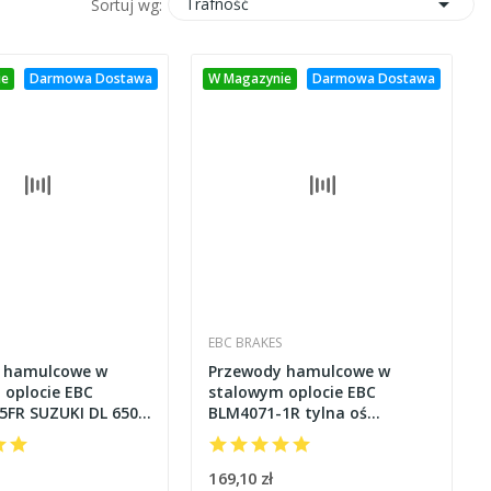

Trafność
Sortuj wg:
ie
Darmowa Dostawa
W Magazynie
Darmowa Dostawa
EBC BRAKES
 hamulcowe w
Przewody hamulcowe w
 oplocie EBC
stalowym oplocie EBC
5FR SUZUKI DL 650
BLM4071-1R tylna oś
KAWASAKI Z 1000 [10-13]
169,10 zł