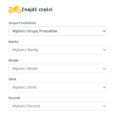
Znajdź części
W magazynie
7
Grupa Produktów
Kategorie
Bidony
6
Koszyki na bidon
18
Marka
Cena
Model
zł
zł
Producenci
Silnik
Rocznik
Materiał wykonania
Aluminium
2