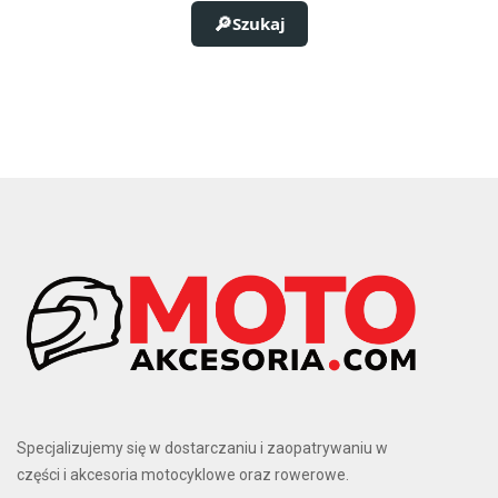
Szukaj
Kolor
Bezbarwny
2
Biały
3
Czarny
7
Czerwony
1
Niebieski
1
Różowy
1
Srebrny
2
Złoty
1
Pojemność
0,6 L
1
1 L
2
Specjalizujemy się w dostarczaniu i zaopatrywaniu w
części i akcesoria motocyklowe oraz rowerowe.