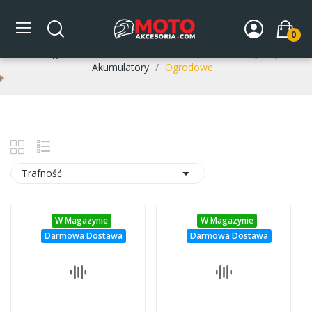
Ogrodowe
0
Strona główna
DLA MOTOCYKLA
Układ elektryczny
Akumulatory
Ogrodowe

Trafność
W Magazynie
W Magazynie
Darmowa Dostawa
Darmowa Dostawa