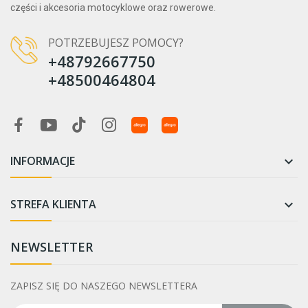
części i akcesoria motocyklowe oraz rowerowe.
Napięcie (V)
12
23
POTRZEBUJESZ POMOCY?
+48792667750
Pojemność 10 godzin (Ah)
+48500464804
14
2
18
2
20
2
22
1
24
4
INFORMACJE

Wysokość
STREFA KLIENTA

162
2
166
2
168
3
NEWSLETTER
171
2
175
2
ZAPISZ SIĘ DO NASZEGO NEWSLETTERA
176
4