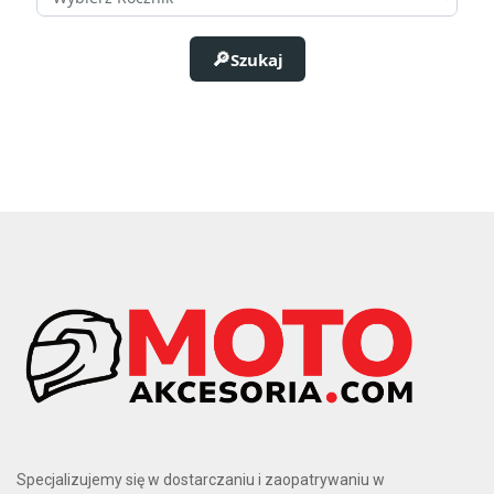
Długość
134
2
Szukaj
182
3
184
2
186
2
195
10
205
2
236
2
Szerokość
124
2
125
4
126
2
128
2
130
6
77
3
89
2
90
2
Specjalizujemy się w dostarczaniu i zaopatrywaniu w