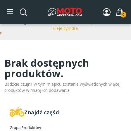
Tuleje cylindra
0
Strona główna
DLA MOTOCYKLA
Części silnikowe
Tuleje cylindra
Brak dostępnych
produktów.
Bądźcie czujni! W tym miejscu zostanie wyświetlonych więcej
produktów w miarę ich dodawania.
Znajdź części
Grupa Produktów