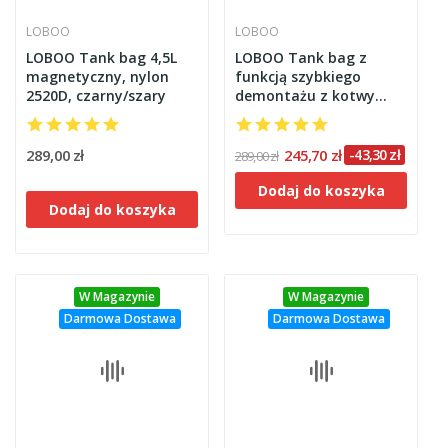
LOBOO
LOBOO
LOBOO Tank bag 4,5L
LOBOO Tank bag z
magnetyczny, nylon
funkcją szybkiego
2520D, czarny/szary
demontażu z kotwy
magnetycznej,
regulacja montażu
110mm, pojemność 2,5-
289,00 zł
245,70 zł
-43,30 zł
289,00 zł
3,5L, czarny
Dodaj do koszyka
Dodaj do koszyka
W Magazynie
W Magazynie
Darmowa Dostawa
Darmowa Dostawa