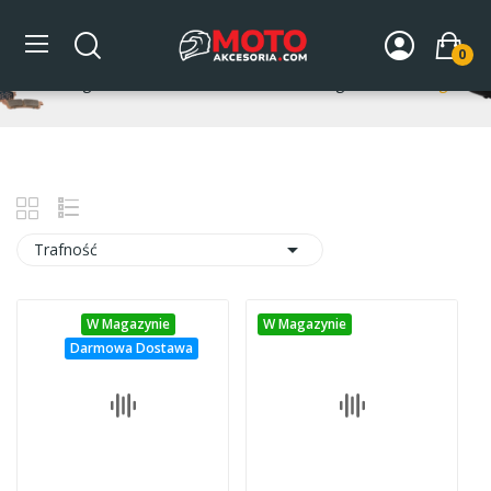
Tankbagi
0
Strona główna
DLA MOTOCYKLA
Bagaż
Tankbagi

Trafność
W Magazynie
W Magazynie
Darmowa Dostawa