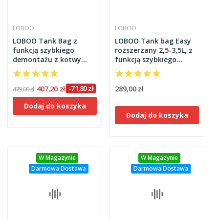
LOBOO
LOBOO
LOBOO Tank Bag z
LOBOO Tank bag Easy
funkcją szybkiego
rozszerzany 2,5-3,5L, z
demontażu z kotwy
funkcją szybkiego
magnetycznej,
demontażu z kotwy
regulacja montażu w
magnetycznej,
zakresie 110mm, 10L,
regulacja montażu
407,20 zł
-71,80 zł
289,00 zł
479,00 zł
czarny/szary
110mm, czarny
Dodaj do koszyka
Dodaj do koszyka
W Magazynie
W Magazynie
Darmowa Dostawa
Darmowa Dostawa