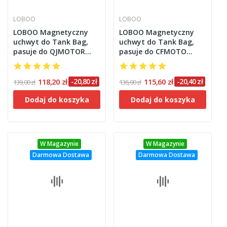
LOBOO
LOBOO
LOBOO Magnetyczny
LOBOO Magnetyczny
uchwyt do Tank Bag,
uchwyt do Tank Bag,
pasuje do QJMOTOR
pasuje do CFMOTO
SRT750, SRV600,
450MT
SRK600RR, SRK800RR,
SRK400RR, SRK450RR,
118,20 zł
-20,80 zł
115,60 zł
-20,40 zł
139,00 zł
136,00 zł
SRK250RR, SVT650
Dodaj do koszyka
Dodaj do koszyka
W Magazynie
W Magazynie
Darmowa Dostawa
Darmowa Dostawa