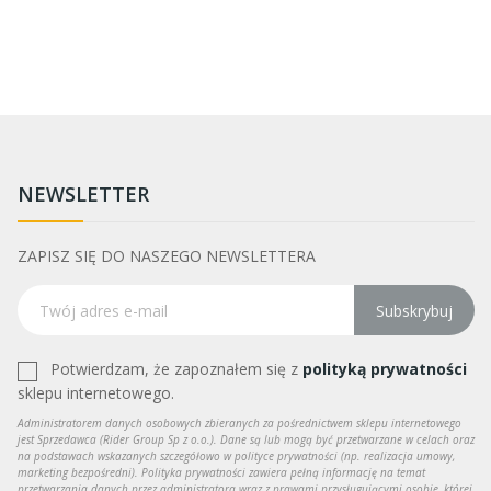
NEWSLETTER
ZAPISZ SIĘ DO NASZEGO NEWSLETTERA
Subskrybuj
Potwierdzam, że zapoznałem się z
polityką prywatności
sklepu internetowego.
Administratorem danych osobowych zbieranych za pośrednictwem sklepu internetowego
jest Sprzedawca (Rider Group Sp z o.o.). Dane są lub mogą być przetwarzane w celach oraz
na podstawach wskazanych szczegółowo w polityce prywatności (np. realizacja umowy,
marketing bezpośredni). Polityka prywatności zawiera pełną informację na temat
przetwarzania danych przez administratora wraz z prawami przysługującymi osobie, której