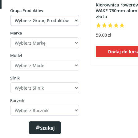
Kierownica rowero
WAKE 780mm alum
Grupa Produktów
złota
Marka
59,00 zł
Dodaj do kos
Model
Silnik
Rocznik
Szukaj