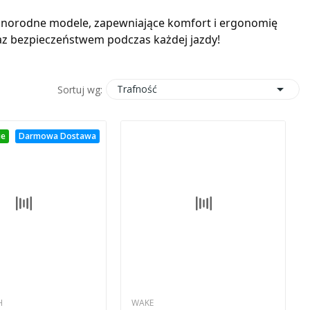
óżnorodne modele, zapewniające komfort i ergonomię
oraz bezpieczeństwem podczas każdej jazdy!

Trafność
Sortuj wg:
ie
Darmowa Dostawa
H
WAKE