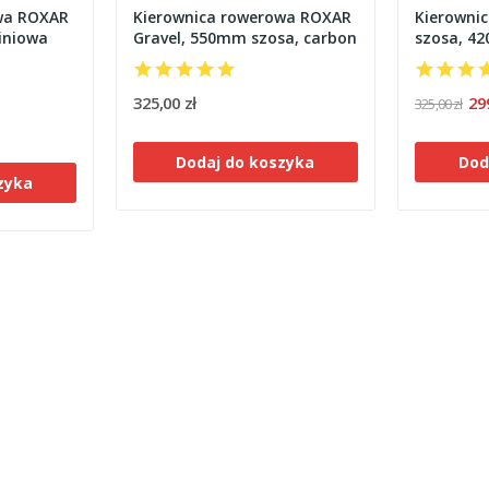
wa ROXAR
Kierownica rowerowa ROXAR
Kierowni
iniowa
Gravel, 550mm szosa, carbon
szosa, 4
325,00 zł
29
325,00 zł
Dodaj do koszyka
Dod
zyka