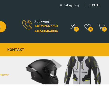
Zaloguj się
zł
PLN
Zadzwoń:
+48792667750
0
0
0
+48500464804
KONTAKT
erowe