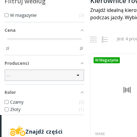
Kierownice r
Filtruj według
Znajdź idealną kie
W magazynie
3
podczas jazdy. Wybi
Cena
Jest 4 pr
zł
zł
W Magazynie
Producenci
Kolor
Czarny
3
Złoty
1
Znajdź części
WAKE