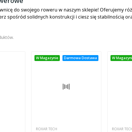
owerowe
rownicę do swojego roweru w naszym sklepie! Oferujemy r
erz spośród solidnych konstrukcji i ciesz się stabilnością 
oduktów.
W Magazynie
Darmowa Dostawa
W Magazyn
ROXAR TECH
ROXAR TEC