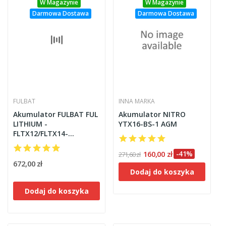
W Magazynie
W Magazynie
Darmowa Dostawa
Darmowa Dostawa
FULBAT
INNA MARKA
Akumulator FULBAT FUL
Akumulator NITRO
LITHIUM -
YTX16-BS-1 AGM
FLTX12/FLTX14-
FLTZ12S/FLTZ14S /
LTX12/LTX14-
160,00 zł
-41%
271,60 zł
LTZ12S/LTZ14S (Litowo-
672,00 zł
Dodaj do koszyka
żelazowo-fosforanowy)
Dodaj do koszyka