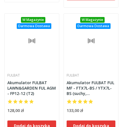
W Magazynie
W Magazynie
Darmowa Dostawa
Darmowa Dostawa
FULBAT
FULBAT
Akumulator FULBAT
Akumulator FULBAT FUL
LAWN&GARDEN FUL AGM
MF - FTX7L-BS / YTX7L-
- FP12-12 (T2)
BS (suchy,
bezobsługowy, kwas w
zestawie)
128,00 zł
133,00 zł
Dodaj do koszyka
Dodaj do koszyka