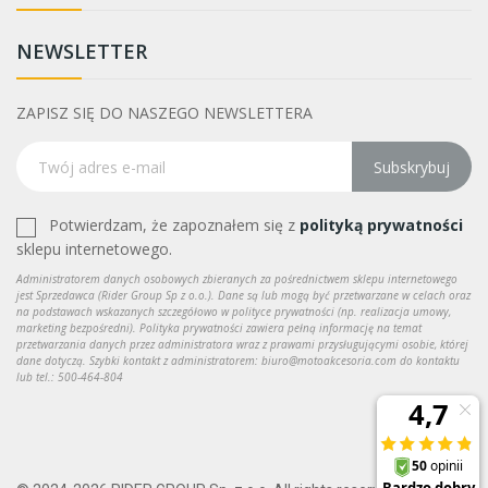
101
1
123
1
NEWSLETTER
124
2
125
6
ZAPISZ SIĘ DO NASZEGO NEWSLETTERA
126
2
127
1
128
2
Subskrybuj
130
9
38
2
Potwierdzam, że zapoznałem się z
polityką prywatności
48
4
sklepu internetowego.
55
1
Administratorem danych osobowych zbieranych za pośrednictwem sklepu internetowego
56
4
jest Sprzedawca (Rider Group Sp z o.o.). Dane są lub mogą być przetwarzane w celach oraz
na podstawach wskazanych szczegółowo w polityce prywatności (np. realizacja umowy,
57
3
marketing bezpośredni). Polityka prywatności zawiera pełną informację na temat
przetwarzania danych przez administratora wraz z prawami przysługującymi osobie, której
58
2
dane dotyczą. Szybki kontakt z administratorem: biuro@motoakcesoria.com do kontaktu
lub tel.: 500-464-804
Waga
0,42 kg
1
0,48 kg
1
1,15 kg
1