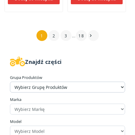
1
2
3
…
18

Znajdź części
W magazynie
87
Grupa Produktów
Kategorie
Bezobsługowe
24
Inne
3
Marka
Litowo Jonowe
57
Obsługowe
42
Ogrodowe
23
Model
Żelowe Bezobsługowe
57