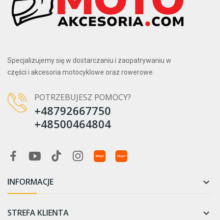
102
1
107
1
113
18
119
2
120
4
Specjalizujemy się w dostarczaniu i zaopatrywaniu w
121
2
części i akcesoria motocyklowe oraz rowerowe.
122
2
129
1
POTRZEBUJESZ POMOCY?
130
1
+48792667750
133
1
+48500464804
134
13
135
18
136
1
139
1
150
35
INFORMACJE

Szerokość
STREFA KLIENTA

100
2