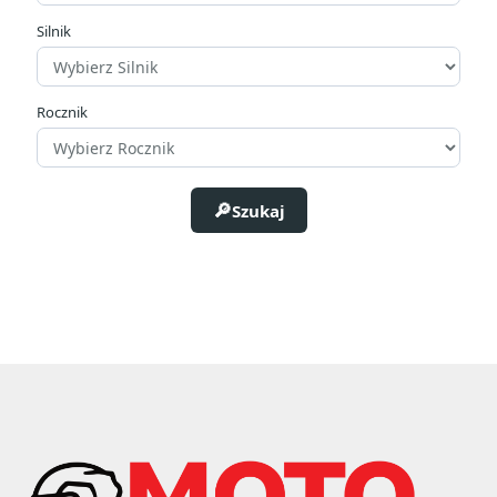
Cena
Silnik
zł
zł
Rocznik
Producenci
Szukaj
Typ
Adapter
3
Ca/Ca
6
Kwasowy niezalany
70
Litowo-Jonowy
21
SLA
7
VRLA
4
Żelowy
57
Długość