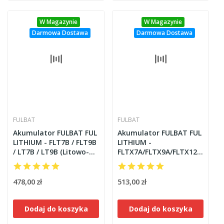
W Magazynie
W Magazynie
Darmowa Dostawa
Darmowa Dostawa
FULBAT
FULBAT
Akumulator FULBAT FUL
Akumulator FULBAT FUL
LITHIUM - FLT7B / FLT9B
LITHIUM -
/ LT7B / LT9B (Litowo-
FLTX7A/FLTX9A/FLTX12A/FLTX
żelazowo-fosforanowy)
-
FLTZ10S/FLTZ12S/FLTZ14S
/
478,00 zł
513,00 zł
LTX7A/LTX9A/LTX12A/LTX14A
- LTZ10S/LTZ
Dodaj do koszyka
Dodaj do koszyka