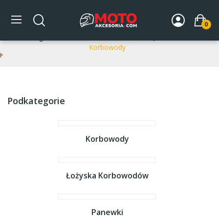
Korbowody
0
Strona główna
DLA MOTOCYKLA
Części silnikowe
Korbowody
Podkategorie
Korbowody
Łożyska Korbowodów
Panewki