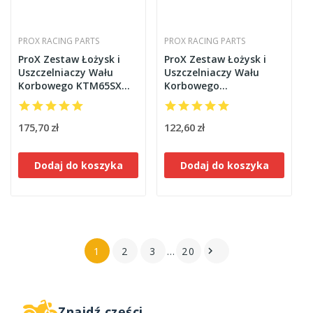
PROX RACING PARTS
PROX RACING PARTS
ProX Zestaw Łożysk i
ProX Zestaw Łożysk i
Uszczelniaczy Wału
Uszczelniaczy Wału
Korbowego KTM65SX
Korbowego
'09-20 + TC65 '17
KX60/65/80/85/100 '85-20
175,70 zł
122,60 zł
Dodaj do koszyka
Dodaj do koszyka
1
2
3
…
20

Znajdź części