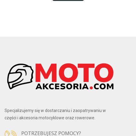
Left(3x)
1
Lewe
6
Lewy i Prawy
21
Main
1
Od strony magneta
1
Od strony PTO
1
Prawe 08-18
1
Prawy
16
Wewnętrzne lewe
1
Dodatkowe informacje
Bearings Only
9
C3
10
C4
6
Grooved
2
Specjalizujemy się w dostarczaniu i zaopatrywaniu w
Grooved, with ring
1
części i akcesoria motocyklowe oraz rowerowe.
Grooved, with ring & pin
2
Pinned
1
POTRZEBUJESZ POMOCY?