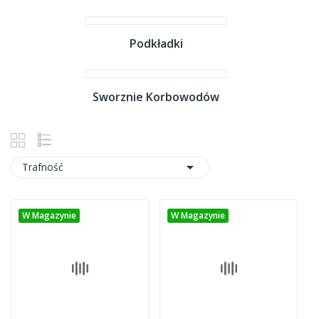
Podkładki
Sworznie Korbowodów

Trafność
W Magazynie
W Magazynie