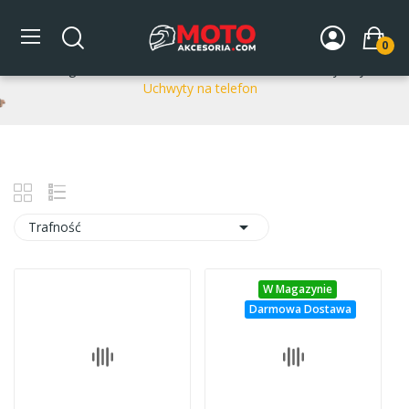
Uchwyty na telefon
0
Strona główna
DLA MOTOCYKLA
Układ elektryczny
Uchwyty na telefon

Trafność
W Magazynie
Darmowa Dostawa