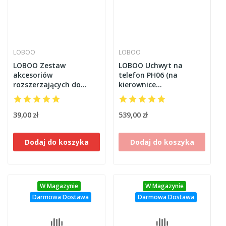
LOBOO
LOBOO
LOBOO Zestaw
LOBOO Uchwyt na
akcesoriów
telefon PH06 (na
rozszerzających do
kierownice
dużego telefonu
22/25/28/32mm),
(pasujący do uchwytu
magnetyczny system
PH06)
antywstrząsowy
39,00 zł
539,00 zł
Dodaj do koszyka
Dodaj do koszyka
W Magazynie
W Magazynie
Darmowa Dostawa
Darmowa Dostawa