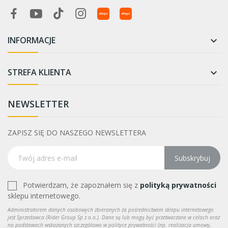
INFORMACJE

STREFA KLIENTA

NEWSLETTER
ZAPISZ SIĘ DO NASZEGO NEWSLETTERA
Subskrybuj
Potwierdzam, że zapoznałem się z
polityką prywatności
sklepu internetowego.
Administratorem danych osobowych zbieranych za pośrednictwem sklepu internetowego
jest Sprzedawca (Rider Group Sp z o.o.). Dane są lub mogą być przetwarzane w celach oraz
na podstawach wskazanych szczegółowo w polityce prywatności (np. realizacja umowy,