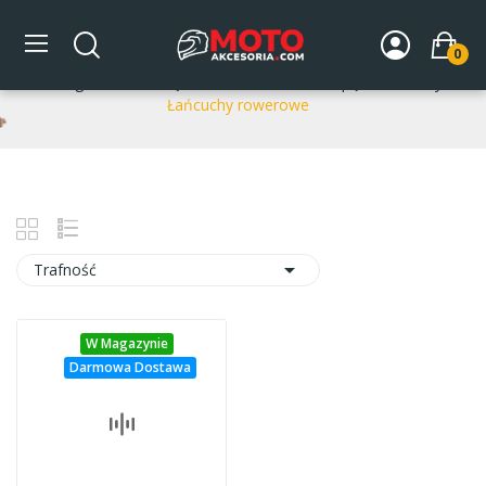
Łańcuchy rowerowe
0
Strona główna
CZĘŚCI ROWEROWE
Napęd rowerowy
Łańcuchy rowerowe

Trafność
W Magazynie
Darmowa Dostawa