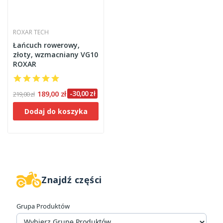
ROXAR TECH
Łańcuch rowerowy,
złoty, wzmacniany VG10
ROXAR
189,00 zł
-30,00 zł
219,00 zł
Dodaj do koszyka
Znajdź części
W magazynie
1
Grupa Produktów
Producenci