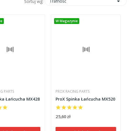

Trafność
Sortuj wg:
ie
W Magazynie
NG PARTS
PROX RACING PARTS
nka Łańcucha MX428
ProX Spinka Łańcucha MX520
25,60 zł