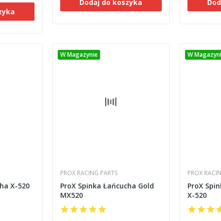
Dodaj do koszyka
Dod
zyka
W Magazynie
W Magazyn
PROX RACING PARTS
PROX RACI
ha X-520
ProX Spinka Łańcucha Gold
ProX Spi
MX520
X-520