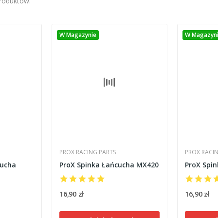
produktów.
W Magazynie
W Magazyn
PROX RACING PARTS
PROX RACI
cucha
ProX Spinka Łańcucha MX420
ProX Spi
16,90 zł
16,90 zł