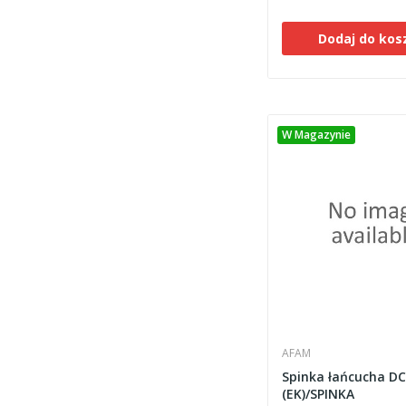
Dodaj do kos
W Magazynie
AFAM
Spinka łańcucha D
(EK)/SPINKA