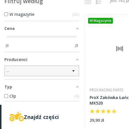
Filtruj według
Jest 162 
W magazynie
26
W Magazynie
Cena
zł
zł
Producenci
Typ
PROX RACING PARTS
Clip
4
ProX Zakówka Łań
MX520
Znajdź części
29,90 zł