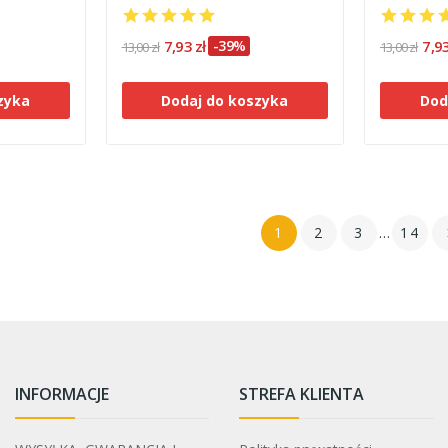
7,93 zł
-39%
7,93
13,00 zł
13,00 zł
zyka
Dodaj do koszyka
Dod
1
2
3
…
14
INFORMACJE
STREFA KLIENTA