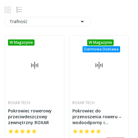

Trafność
W Magazynie
W Magazynie
Darmowa Dostawa
ROXAR TECH
ROXAR TECH
Pokrowiec rowerowy
Pokrowiec do
przeciwdeszczowy
przenoszenia roweru –
zewnętrzny ROXAR
wodoodporny i
wytrzymały ROXAR