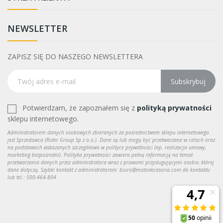
NEWSLETTER
ZAPISZ SIĘ DO NASZEGO NEWSLETTERA
Subskrybuj
Potwierdzam, że zapoznałem się z
polityką prywatności
sklepu internetowego.
Administratorem danych osobowych zbieranych za pośrednictwem sklepu internetowego
jest Sprzedawca (Rider Group Sp z o.o.). Dane są lub mogą być przetwarzane w celach oraz
na podstawach wskazanych szczegółowo w polityce prywatności (np. realizacja umowy,
marketing bezpośredni). Polityka prywatności zawiera pełną informację na temat
przetwarzania danych przez administratora wraz z prawami przysługującymi osobie, której
dane dotyczą. Szybki kontakt z administratorem: biuro@motoakcesoria.com do kontaktu
lub tel.: 500-464-804