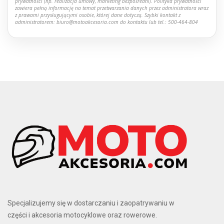
prywatności (np. realizacja umowy, marketing bezpośredni). Polityka prywatności
zawiera pełną informację na temat przetwarzania danych przez administratora wraz
z prawami przysługującymi osobie, której dane dotyczą. Szybki kontakt z
administratorem: biuro@motoakcesoria.com do kontaktu lub tel.: 500-464-804
Specjalizujemy się w dostarczaniu i zaopatrywaniu w
części i akcesoria motocyklowe oraz rowerowe.