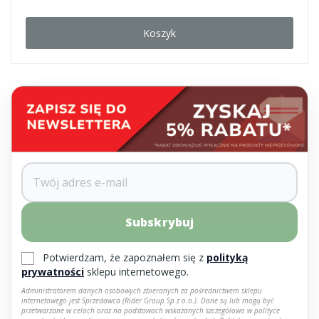
Koszyk
Subskrybuj
Potwierdzam, że zapoznałem się z
polityką
prywatności
sklepu internetowego.
Administratorem danych osobowych zbieranych za pośrednictwem sklepu
internetowego jest Sprzedawca (Rider Group Sp z o.o.). Dane są lub mogą być
przetwarzane w celach oraz na podstawach wskazanych szczegółowo w polityce