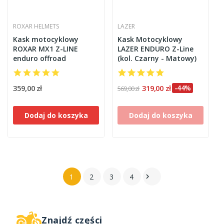
ROXAR HELMETS
LAZER
Kask motocyklowy
Kask Motocyklowy
ROXAR MX1 Z-LINE
LAZER ENDURO Z-Line
enduro offroad
(kol. Czarny - Matowy)
359,00 zł
319,00 zł
-44%
569,00 zł
Dodaj do koszyka
Dodaj do koszyka
1
2
3
4

Znajdź części