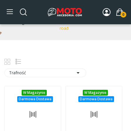
Kaski off road
0
Strona główna
DLA MOTOCYKLISTY
Kaski
Kaski off
road

Trafność
W Magazynie
W Magazynie
Darmowa Dostawa
Darmowa Dostawa