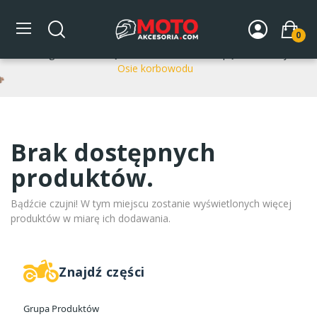
Osie korbowodu
0
Strona główna
CZĘŚCI ROWEROWE
Napęd rowerowy
Osie korbowodu
Brak dostępnych
produktów.
Bądźcie czujni! W tym miejscu zostanie wyświetlonych więcej
produktów w miarę ich dodawania.
Znajdź części
Grupa Produktów