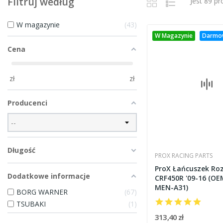
Filtruj według
Jest 89 p
W magazynie
43
W Magazynie
Darmo
Cena
zł
zł
Producenci
Długość
PROX RACING PARTS
ProX Łańcuszek Ro
Dodatkowe informacje
CRF450R '09-16 (OE
MEN-A31)
BORG WARNER
67
TSUBAKI
1
313,40 zł