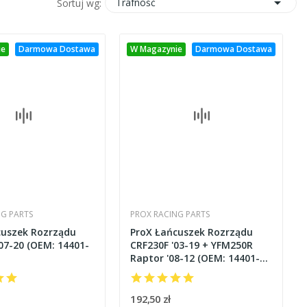

Trafność
Sortuj wg:
ie
Darmowa Dostawa
W Magazynie
Darmowa Dostawa
NG PARTS
PROX RACING PARTS
cuszek Rozrządu
ProX Łańcuszek Rozrządu
07-20 (OEM: 14401-
CRF230F '03-19 + YFM250R
Raptor '08-12 (OEM: 14401-
KFB-751)
192,50 zł