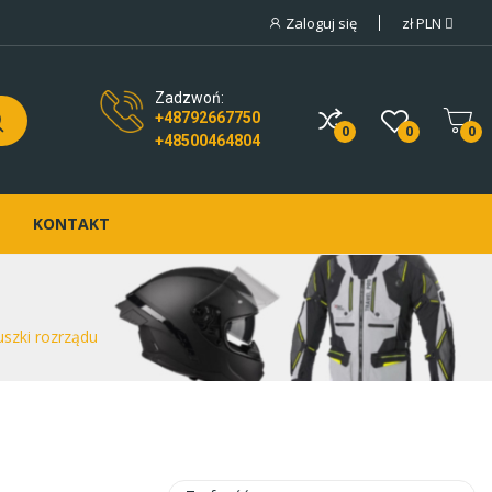
Zaloguj się
zł
PLN
Zadzwoń:
+48792667750
0
0
0
+48500464804
KONTAKT
szki rozrządu