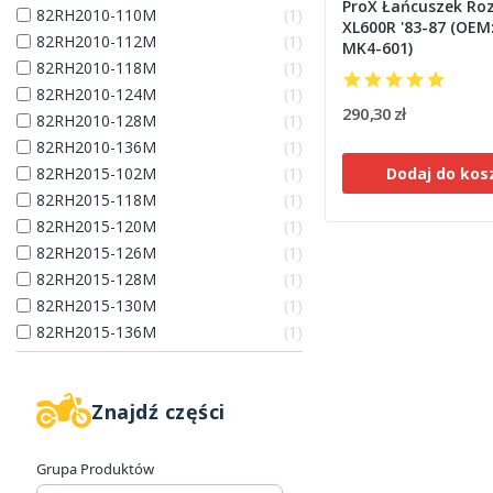
ProX Łańcuszek Ro
82RH2010-110M
1
XL600R '83-87 (OEM
82RH2010-112M
1
MK4-601)
82RH2010-118M
1
82RH2010-124M
1
290,30 zł
82RH2010-128M
1
82RH2010-136M
1
Dodaj do kos
82RH2015-102M
1
82RH2015-118M
1
82RH2015-120M
1
82RH2015-126M
1
82RH2015-128M
1
82RH2015-130M
1
82RH2015-136M
1
Znajdź części
Grupa Produktów