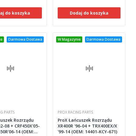
aj do koszyka
Dodaj do koszyka
ie
Darmowa Dostawa
W Magazynie
Darmowa Dostawa
NG PARTS
PROX RACING PARTS
cuszek Rozrządu
ProX Łańcuszek Rozrządu
2-08 + CRF450X'05-
XR400R '96-04 + TRX400EX/X
50R'06-14 (OEM:
'99-14 (OEM: 14401-KCY-671)