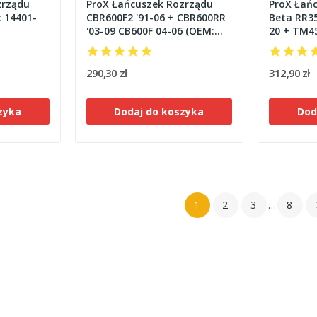
zrządu
ProX Łańcuszek Rozrządu
ProX Łań
: 14401-
CBR600F2 '91-06 + CBR600RR
Beta RR35
'03-09 CB600F 04-06 (OEM:
20 + TM45
14401-MAL-601 (602))
14401-MC
290,30 zł
312,90 zł
zyka
Dodaj do koszyka
Dod
1
2
3
…
8