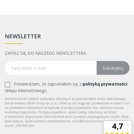
NEWSLETTER
ZAPISZ SIĘ DO NASZEGO NEWSLETTERA
Subskrybuj
Potwierdzam, że zapoznałem się z
polityką prywatności
sklepu internetowego.
Administratorem danych osobowych zbieranych za pośrednictwem sklepu internetowego
jest Sprzedawca (Rider Group Sp z o.o.). Dane są lub mogą być przetwarzane w celach oraz
na podstawach wskazanych szczegółowo w polityce prywatności (np. realizacja umowy,
marketing bezpośredni). Polityka prywatności zawiera pełną informację na temat
przetwarzania danych przez administratora wraz z prawami przysługującymi osobie, której
dane dotyczą. Szybki kontakt z administratorem: biuro@motoakcesoria.com do kontaktu
lub tel.: 500-464-804