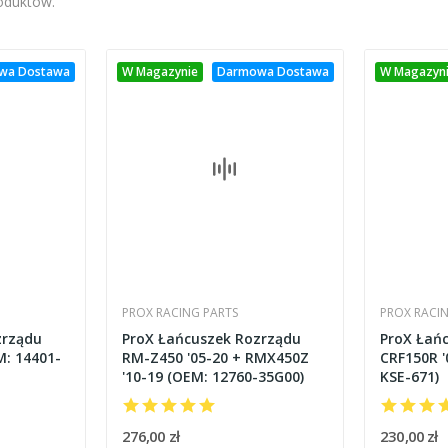
roduktów.
wa Dostawa
W Magazynie
Darmowa Dostawa
W Magazyn
PROX RACING PARTS
PROX RACI
zrządu
ProX Łańcuszek Rozrządu
ProX Łań
M: 14401-
RM-Z450 '05-20 + RMX450Z
CRF150R '
'10-19 (OEM: 12760-35G00)
KSE-671)
276,00 zł
230,00 zł