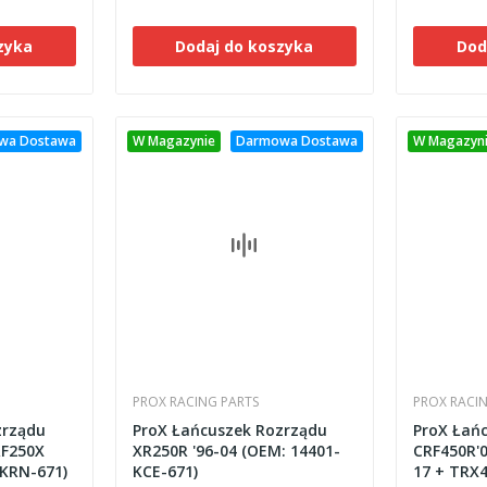
zyka
Dodaj do koszyka
Dod
wa Dostawa
W Magazynie
Darmowa Dostawa
W Magazyn
PROX RACING PARTS
PROX RACI
zrządu
ProX Łańcuszek Rozrządu
ProX Łań
RF250X
XR250R '96-04 (OEM: 14401-
CRF450R'0
-KRN-671)
KCE-671)
17 + TRX4