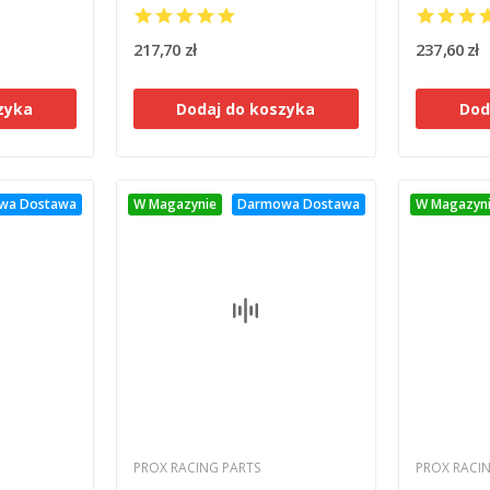
14401-ME
217,70 zł
237,60 zł
zyka
Dodaj do koszyka
Dod
wa Dostawa
W Magazynie
Darmowa Dostawa
W Magazyn
PROX RACING PARTS
PROX RACI