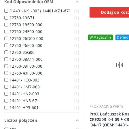
Kod Odpowiednika OEM
(14401-KK1-003) 14401-KZ1-671
1
Dodaj do kos
12760-19B71
1
12760-19F00-000
1
12760-24F00-000
1
W Magazynie
Darmo
12760-26D00-000
1
12760-26E00-000
1
12760-35G00
1
12760-38A11-000
1
12760-39F00-000
1
12760-40F00-000
1
14401-HCO-003
1
14401-HM7-003
1
14401-HN2-003
1
14401-HN5-671
1
PROX RACING PARTS
14401-HP5-601
1
ProX Łańcuszek Ro
CRF250R '04-09 + C
Liczba połączeń
'04-17 (OEM: 14401