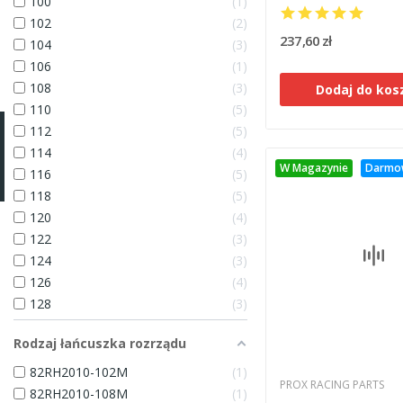
100
1
102
2
237,60 zł
104
3
106
1
108
3
Dodaj do kos
110
5
112
5
114
4
W Magazynie
Darmo
116
5
118
5
120
4
122
3
124
3
126
4
128
3
Rodzaj łańcuszka rozrządu
82RH2010-102M
1
PROX RACING PARTS
82RH2010-108M
1