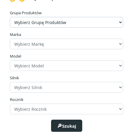
Cena
Grupa Produktów
zł
zł
Producenci
Marka
Model
Rozmiar
Silnik
Rocznik
Szukaj