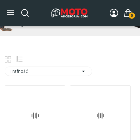
Koszule
0
Strona główna
DLA MOTOCYKLISTY
Odzież
Koszule

Trafność