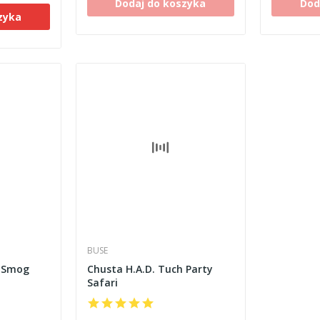
Dodaj do koszyka
Dod
zyka
BUSE
h Smog
Chusta H.A.D. Tuch Party
Safari