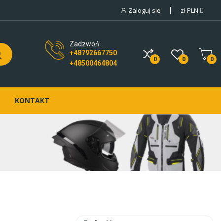
Zaloguj się
zł
PLN
Zadzwoń:
+48792667750
0
0
0
+48500464804
KONTAKT