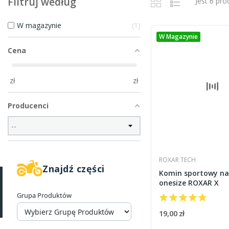
Filtruj według
Jest 6 pr
W magazynie
1
W Magazynie
Cena
zł
zł
Producenci
ROXAR TECH
Znajdź części
Komin sportowy na
onesize ROXAR X
Grupa Produktów
19,00 zł