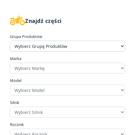
Znajdź części
W magazynie
17
Grupa Produktów
Cena
zł
zł
Marka
Producenci
Model
Pozycja
Silnik
Widelec przedni
1
Rocznik