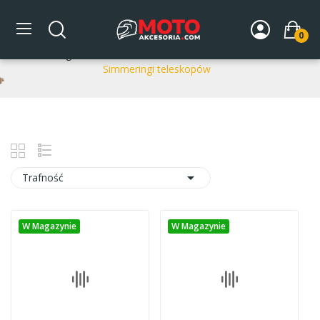
Simmeringi teleskopów
0
Strona główna
DLA MOTOCYKLA
Zawieszenie
Simmeringi teleskopów

Trafność
W Magazynie
W Magazynie