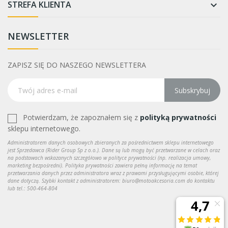
STREFA KLIENTA

NEWSLETTER
ZAPISZ SIĘ DO NASZEGO NEWSLETTERA
Subskrybuj
Potwierdzam, że zapoznałem się z
polityką prywatności
sklepu internetowego.
Administratorem danych osobowych zbieranych za pośrednictwem sklepu internetowego
jest Sprzedawca (Rider Group Sp z o.o.). Dane są lub mogą być przetwarzane w celach oraz
na podstawach wskazanych szczegółowo w polityce prywatności (np. realizacja umowy,
marketing bezpośredni). Polityka prywatności zawiera pełną informację na temat
przetwarzania danych przez administratora wraz z prawami przysługującymi osobie, której
dane dotyczą. Szybki kontakt z administratorem: biuro@motoakcesoria.com do kontaktu
lub tel.: 500-464-804