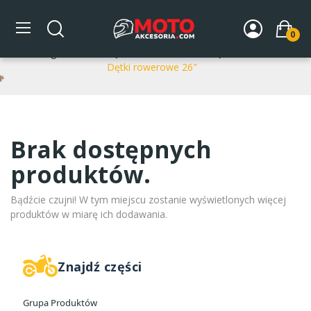
Dętki rowerowe 26"
0
Strona główna
CZĘŚCI ROWEROWE
Dętki rowerowe
Dętki rowerowe 26"
Brak dostępnych
produktów.
Bądźcie czujni! W tym miejscu zostanie wyświetlonych więcej
produktów w miarę ich dodawania.
Znajdź części
Grupa Produktów