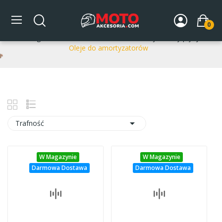
Oleje do amortyzatorów
0
Strona główna
DLA MOTOCYKLA
Oleje smary płyny
Oleje do amortyzatorów

Trafność
W Magazynie
W Magazynie
Darmowa Dostawa
Darmowa Dostawa