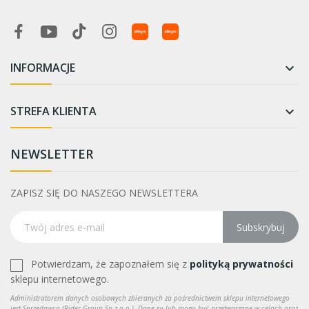
INFORMACJE

STREFA KLIENTA

NEWSLETTER
ZAPISZ SIĘ DO NASZEGO NEWSLETTERA
Subskrybuj
Potwierdzam, że zapoznałem się z
polityką prywatności
sklepu internetowego.
Administratorem danych osobowych zbieranych za pośrednictwem sklepu internetowego
jest Sprzedawca (Rider Group Sp z o.o.). Dane są lub mogą być przetwarzane w celach oraz