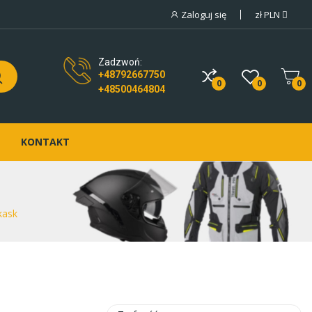
Zaloguj się
zł
PLN
Zadzwoń:
+48792667750
0
0
0
+48500464804
KONTAKT
kask