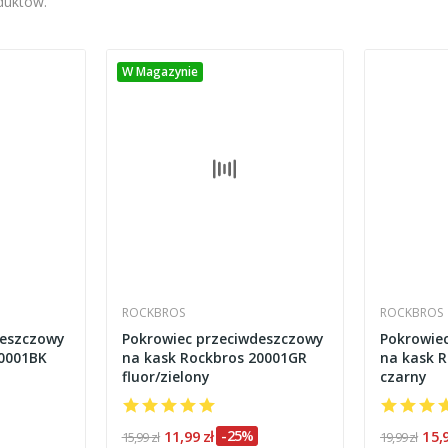
oduktów.
W Magazynie
ROCKBROS
ROCKBROS
deszczowy
Pokrowiec przeciwdeszczowy
Pokrowie
20001BK
na kask Rockbros 20001GR
na kask 
fluor/zielony
czarny
11,99 zł
-25%
15,
15,99 zł
19,99 zł