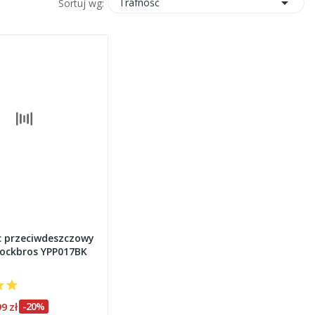

Trafność
Sortuj wg:
c przeciwdeszczowy
Rockbros YPP017BK
99 zł
-20%