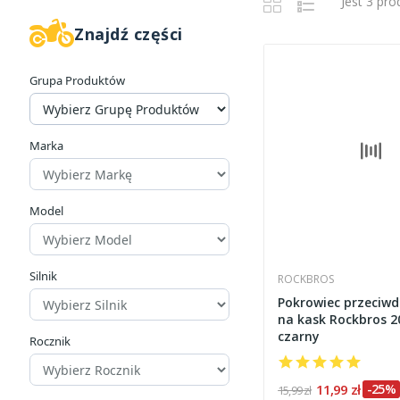
Jest 3 pr
Znajdź części
Grupa Produktów
Marka
Model
Silnik
ROCKBROS
Pokrowiec przeciw
na kask Rockbros 
czarny
Rocznik
11,99 zł
-25%
15,99 zł