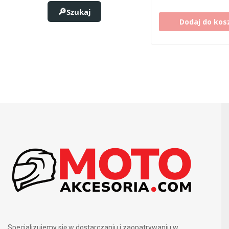
Szukaj
Dodaj do kos
Specjalizujemy się w dostarczaniu i zaopatrywaniu w