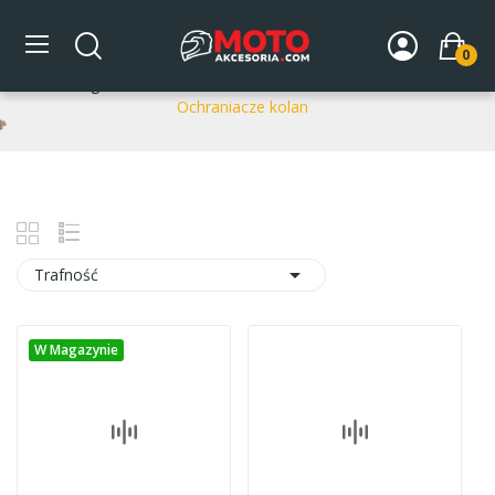
Ochraniacze kolan
0
Strona główna
DLA MOTOCYKLISTY
Ochraniacze
Ochraniacze kolan

Trafność
W Magazynie