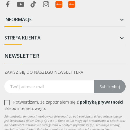
INFORMACJE

STREFA KLIENTA

NEWSLETTER
ZAPISZ SIĘ DO NASZEGO NEWSLETTERA
Subskrybuj
Potwierdzam, że zapoznałem się z
polityką prywatności
sklepu internetowego.
Administratorem danych osobowych zbieranych za pośrednictwem sklepu internetowego
jest Sprzedawca (Rider Group Sp z o.o.). Dane są lub mogą być przetwarzane w celach oraz
na podstawach wskazanych szczegółowo w polityce prywatności (np. realizacja umowy,
marketing bezpośredni). Polityka prywatności zawiera pełną informację na temat