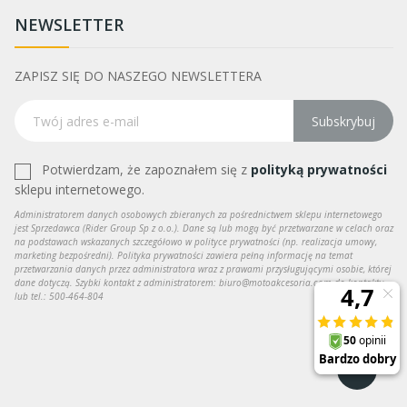
NEWSLETTER
ZAPISZ SIĘ DO NASZEGO NEWSLETTERA
Subskrybuj
Potwierdzam, że zapoznałem się z
polityką prywatności
sklepu internetowego.
Administratorem danych osobowych zbieranych za pośrednictwem sklepu internetowego
jest Sprzedawca (Rider Group Sp z o.o.). Dane są lub mogą być przetwarzane w celach oraz
na podstawach wskazanych szczegółowo w polityce prywatności (np. realizacja umowy,
marketing bezpośredni). Polityka prywatności zawiera pełną informację na temat
przetwarzania danych przez administratora wraz z prawami przysługującymi osobie, której
dane dotyczą. Szybki kontakt z administratorem: biuro@motoakcesoria.com do kontaktu
lub tel.: 500-464-804