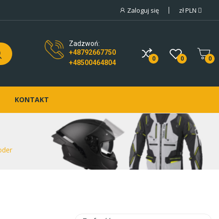
Zaloguj się
zł
PLN
Zadzwoń:
+48792667750
0
0
0
+48500464804
KONTAKT
oder