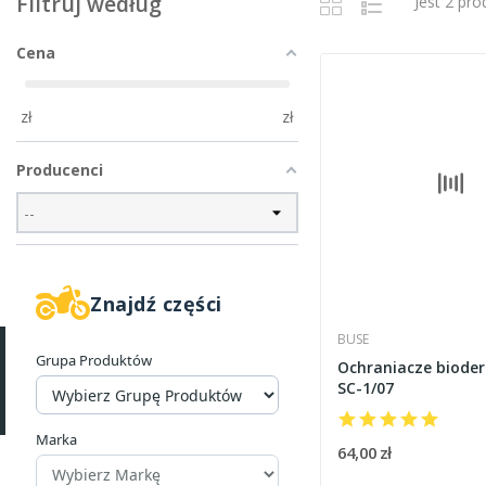
Filtruj według
Jest 2 pr
Cena
zł
zł
Producenci
Znajdź części
BUSE
Grupa Produktów
Ochraniacze biode
SC-1/07
Marka
64,00 zł