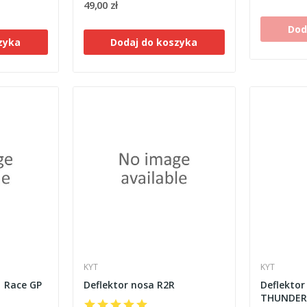
49,00 zł
Dod
zyka
Dodaj do koszyka
KYT
KYT
1 Race GP
Deflektor nosa R2R
Deflektor
THUNDER