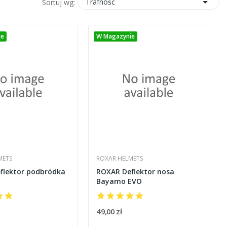

Trafność
Sortuj wg:
ie
W Magazynie
METS
ROXAR HELMETS
flektor podbródka
ROXAR Deflektor nosa
Bayamo EVO
49,00 zł