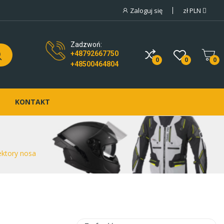
Zaloguj się
zł
PLN
Zadzwoń:
+48792667750
0
0
0
+48500464804
KONTAKT
ektory nosa