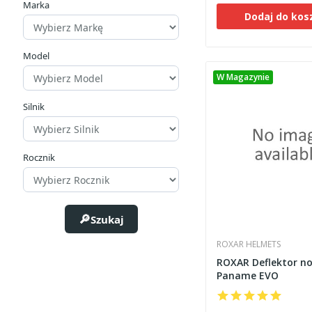
Marka
Dodaj do kos
Model
W Magazynie
Silnik
Rocznik
Szukaj
ROXAR HELMETS
ROXAR Deflektor n
Paname EVO