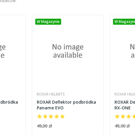
roduktów.
W Magazynie
W Magazyn
ROXAR HELMETS
ROXAR HEL
odbródka
ROXAR Deflektor podbródka
ROXAR De
Paname EVO
RX-ONE
49,00 zł
49,00 zł