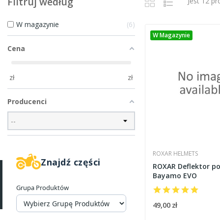
Filtruj według
Jest 12 p
W magazynie
6
W Magazynie
Cena
zł
zł
Producenci
ROXAR HELMETS
Znajdź części
ROXAR Deflektor p
Bayamo EVO
Grupa Produktów
49,00 zł