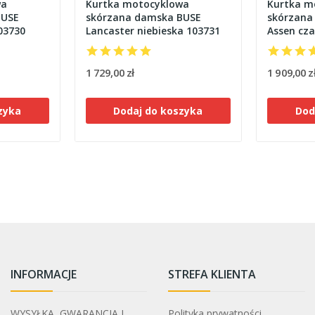
wa
Kurtka motocyklowa
Kurtka m
BUSE
skórzana damska BUSE
skórzana
03730
Lancaster niebieska 103731
Assen cz
1 729,00 zł
1 909,00 z
zyka
Dodaj do koszyka
Dod
INFORMACJE
STREFA KLIENTA
WYSYŁKA, GWARANCJA I
Polityka prywatności