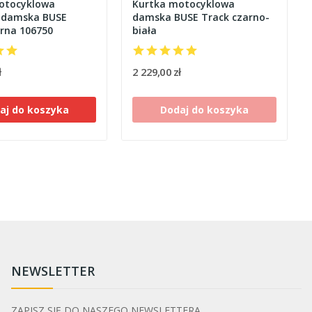
otocyklowa
Kurtka motocyklowa
 damska BUSE
damska BUSE Track czarno-
arna 106750
biała
ł
2 229,00 zł
aj do koszyka
Dodaj do koszyka
NEWSLETTER
ZAPISZ SIĘ DO NASZEGO NEWSLETTERA