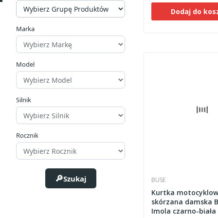
Dodaj do kos
Marka
Model
Silnik
Rocznik
Szukaj
BUSE
Kurtka motocyklo
skórzana damska 
Imola czarno-biała