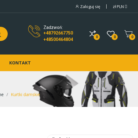
Zaloguj się
zł
PLN
Zadzwoń:
+48792667750
0
0
0
+48500464804
KONTAKT
ne
Kurtki damskie