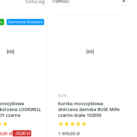

Trafność
Sortuj wg:
ie
Darmowa Dostawa
BUSE
otocyklowa
Kurtka motocyklowa
kórzana LOOKWELL
skórzana damska BUSE Mille
DY czarna
czarno-biała 102050
9,00 zł
-50,00 zł
1 959,00 zł