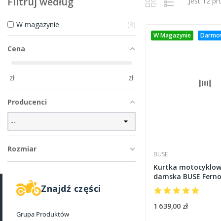
Filtruj według
Jest 12 p
W magazynie
3
W Magazynie
Darmo
Cena
zł
zł
Producenci
Rozmiar
BUSE
Kurtka motocyklo
damska BUSE Ferno
Znajdź części
1 639,00 zł
Grupa Produktów