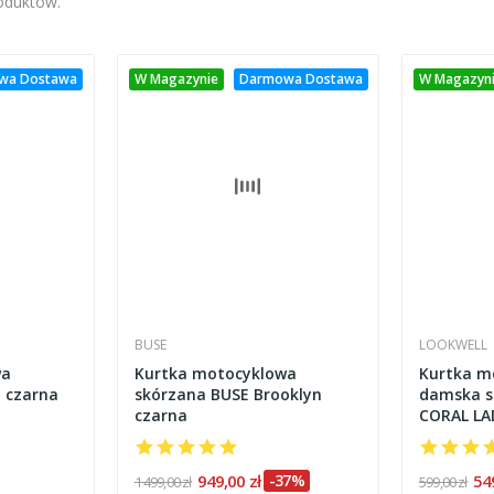
roduktów.
wa Dostawa
W Magazynie
Darmowa Dostawa
W Magazyn
BUSE
LOOKWELL
wa
Kurtka motocyklowa
Kurtka m
 czarna
skórzana BUSE Brooklyn
damska s
czarna
CORAL LA
949,00 zł
-37%
54
1 499,00 zł
599,00 zł