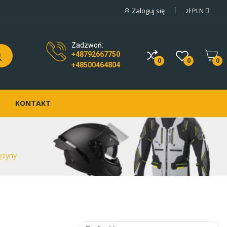
Zaloguj się
zł
PLN
Zadzwoń:
+48792667750
0
0
0
+48500464804
KONTAKT
ężyny