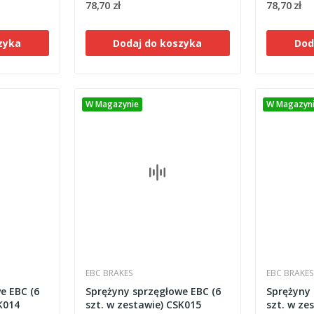
78,70 zł
78,70 zł
zyka
Dodaj do koszyka
Dod
W Magazynie
W Magazyn
EBC BRAKES
EBC BRAKES
e EBC (6
Sprężyny sprzęgłowe EBC (6
Sprężyny 
K014
szt. w zestawie) CSK015
szt. w ze