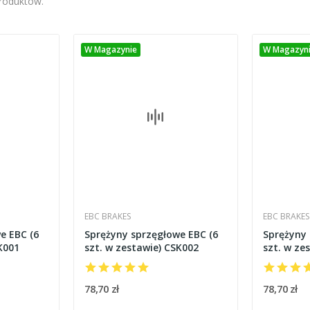
produktów.
W Magazynie
W Magazyn
EBC BRAKES
EBC BRAKES
e EBC (6
Sprężyny sprzęgłowe EBC (6
Sprężyny 
K001
szt. w zestawie) CSK002
szt. w ze
78,70 zł
78,70 zł