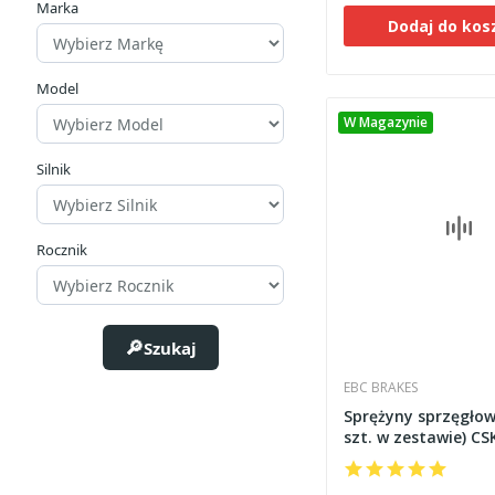
Marka
Dodaj do kos
Model
W Magazynie
Silnik
Rocznik
Szukaj
EBC BRAKES
Sprężyny sprzęgłow
szt. w zestawie) CS