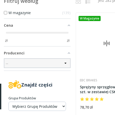
Filtruj według
Jest 282 
W magazynie
139
W Magazynie
Cena
zł
zł
Producenci
EBC BRAKES
Znajdź części
Sprężyny sprzęgłow
szt. w zestawie) CS
Grupa Produktów
78,70 zł