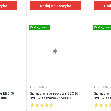
zyka
Dodaj do koszyka
Dod
W Magazynie
W Magazyn
EBC BRAKES
EBC BRAKES
e EBC (6
Sprężyny sprzęgłowe EBC (6
Sprężyny 
K006
szt. w zestawie) CSK007
szt. w ze