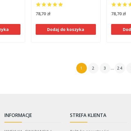
78,70 zł
78,70 zł
zyka
Dodaj do koszyka
Dod
1
2
3
…
24
INFORMACJE
STREFA KLIENTA