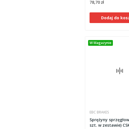
78,70 zł
Dodaj do kos
W Magazynie
EBC BRAKES
Sprężyny sprzęgłow
szt. w zestawie) CS