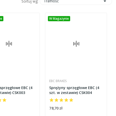

Trafność
Sortuj wg:
ie
W Magazynie
EBC BRAKES
sprzęgłowe EBC (4
Sprężyny sprzęgłowe EBC (4
stawie) CSK003
szt. w zestawie) CSK004
78,70 zł