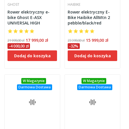
GHOST
HAIBIKE
Rower elektryczny e-
Rower elektryczny E-
bike Ghost E-ASX
Bike Haibike AllMtn 2
UNIVERSAL HIGH
pebble/black/red
17 999,00 zł
15 999,00 zł
21 999,00 zł
23 399,00 zł
-4 000,00 zł
-32%
Dodaj do koszyka
Dodaj do koszyka
W Magazynie
W Magazynie
Darmowa Dostawa
Darmowa Dostawa