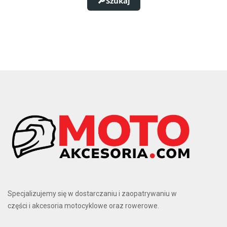
Szukaj
S
14
XL
9
XS
1
Pojemność baterii
625 Wh
3
720 Wh
5
750 Wh
5
Płeć
Unisex
9
Ilość biegów
10
1
11
2
12
5
Specjalizujemy się w dostarczaniu i zaopatrywaniu w
części i akcesoria motocyklowe oraz rowerowe.
Moment obrotowy silnika