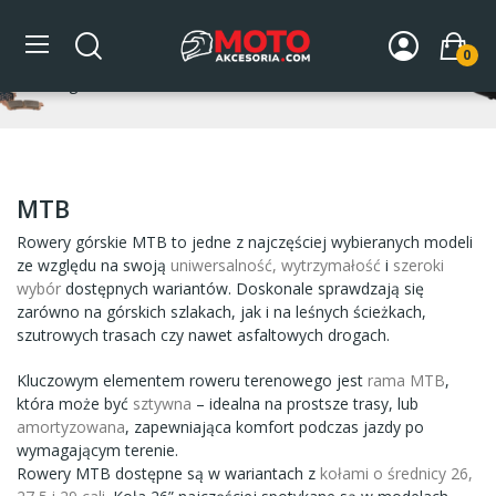
MTB
0
Strona główna
ROWERY
ROWERY ELEKTRYCZNE
MTB
MTB
Rowery górskie MTB to jedne z najczęściej wybieranych modeli
ze względu na swoją
uniwersalność, wytrzymałość
i
szeroki
wybór
dostępnych wariantów. Doskonale sprawdzają się
zarówno na górskich szlakach, jak i na leśnych ścieżkach,
szutrowych trasach czy nawet asfaltowych drogach.
Kluczowym elementem roweru terenowego jest
rama MTB
,
która może być
sztywna
– idealna na prostsze trasy, lub
amortyzowana
, zapewniająca komfort podczas jazdy po
wymagającym terenie.
Rowery MTB dostępne są w wariantach z
kołami o średnicy 26,