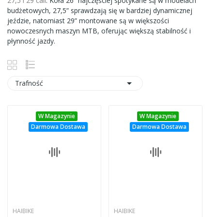
27,5 i 29 cali
. Koła 26” najczęściej spotykane są w modelach
budżetowych, 27,5” sprawdzają się w bardziej dynamicznej
jeździe, natomiast 29” montowane są w większości
nowoczesnych maszyn MTB, oferując większą stabilność i
płynność jazdy.

Trafność
W Magazynie
W Magazynie
Darmowa Dostawa
Darmowa Dostawa
HAIBIKE
HAIBIKE