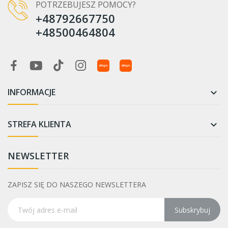
75
3
POTRZEBUJESZ POMOCY?
+48792667750
85
4
+48500464804
Rok modelowy
2022
1
2023
3
2024
3
INFORMACJE

Rozmiar kół
29 / 27,5+
5
STREFA KLIENTA

27,5''
1
29''
2
NEWSLETTER
WIĘCEJ FILTRÓW
ZAPISZ SIĘ DO NASZEGO NEWSLETTERA
Subskrybuj