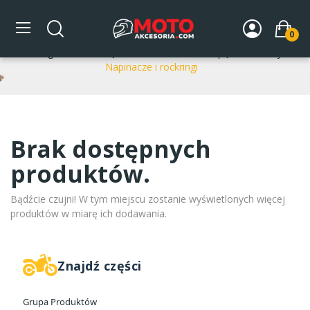
Napinacze i rockringi
0
Strona główna
CZĘŚCI ROWEROWE
Napęd rowerowy
Napinacze i rockringi
Brak dostępnych
produktów.
Bądźcie czujni! W tym miejscu zostanie wyświetlonych więcej
produktów w miarę ich dodawania.
Znajdź części
Grupa Produktów