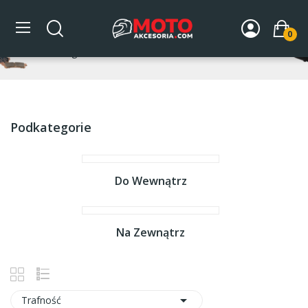
Pokrowce
0
Strona główna
DLA MOTOCYKLA
Pokrowce
Podkategorie
Do Wewnątrz
Na Zewnątrz

Trafność