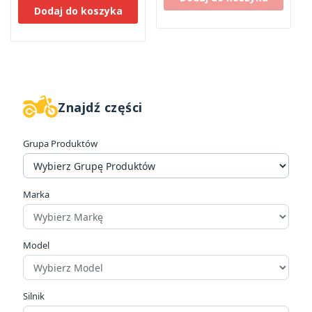
Dodaj do koszyka
Znajdź części
W magazynie
9
Grupa Produktów
Kategorie
Do wewnątrz
1
Na zewnątrz
8
Marka
Cena
Model
zł
zł
Producenci
Silnik