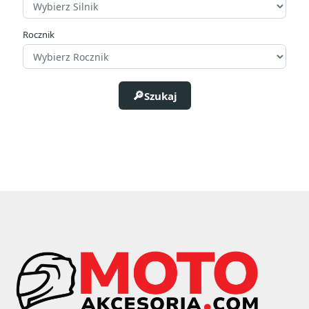
Rocznik
Rozmiar
Wodoodporność
Szukaj
Tak
2