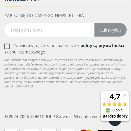
ZAPISZ SIĘ DO NASZEGO NEWSLETTERA
Subskrybuj
Potwierdzam, że zapoznałem się z
polityką prywatności
sklepu internetowego.
Administratorem danych osobowych zbieranych za pośrednictwem sklepu internetowego
jest Sprzedawca (Rider Group Sp z o.o.). Dane są lub mogą być przetwarzane w celach oraz
na podstawach wskazanych szczegółowo w polityce prywatności (np. realizacja umowy,
marketing bezpośredni). Polityka prywatności zawiera pełną informację na temat
przetwarzania danych przez administratora wraz z prawami przysługującymi osobie, której
dane dotyczą. Szybki kontakt z administratorem: biuro@motoakcesoria.com do kontaktu
lub tel.: 500-464-804
© 2024-2026 RIDER GROUP Sp. z o.o. All rights reserved.