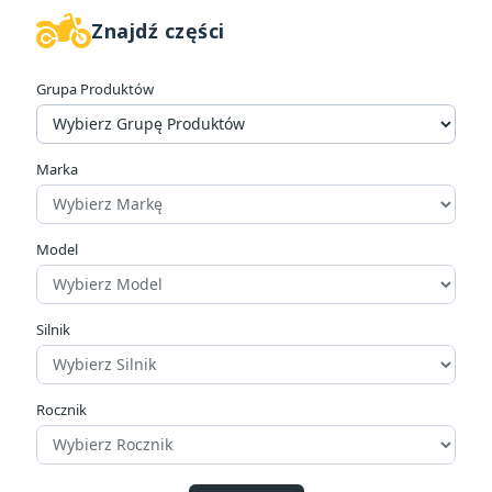
Znajdź części
W magazynie
1735
Grupa Produktów
Kategorie
AKCESORIA ROWEROWE
229
CZĘŚCI ROWEROWE
32
Marka
DLA MOTOCYKLA
1207
DLA MOTOCYKLISTY
244
INNE SPORTY
7
Model
OUTLET
1
POZOSTAŁE
7
ROWERY
22
Silnik
Cena
Rocznik
zł
zł
Producenci