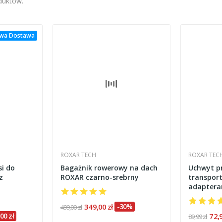
oduktów.
wa Dostawa
ROXAR TECH
ROXAR TEC
si do
Bagażnik rowerowy na dach
Uchwyt pr
z
ROXAR czarno-srebrny
transport
adaptera
349,00 zł
-30%
499,00 zł
00 zł
72,
89,99 zł