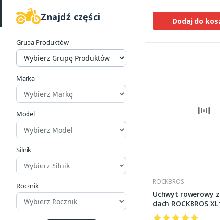
Znajdź części
Dodaj do kos
Grupa Produktów
Marka
Model
Silnik
ROCKBROS
Rocznik
Uchwyt rowerowy z
dach ROCKBROS XL