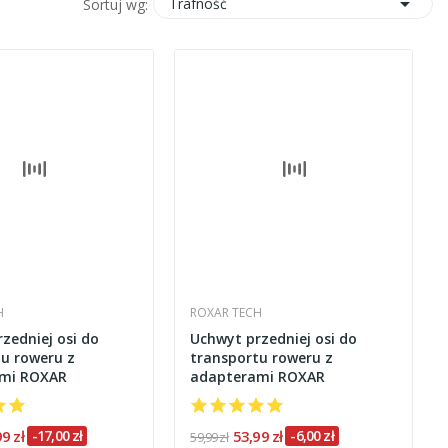

Trafność
Sortuj wg:
H
ROXAR TECH
zedniej osi do
Uchwyt przedniej osi do
u roweru z
transportu roweru z
mi ROXAR
adapterami ROXAR
99 zł
-17,00 zł
53,99 zł
-6,00 zł
59,99 zł