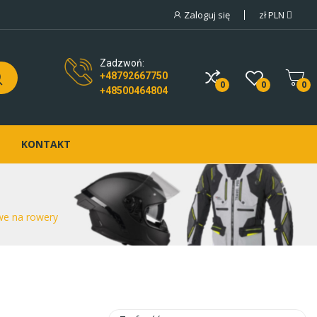
Zaloguj się
zł
PLN
Zadzwoń:
+48792667750
0
0
0
+48500464804
KONTAKT
e na rowery