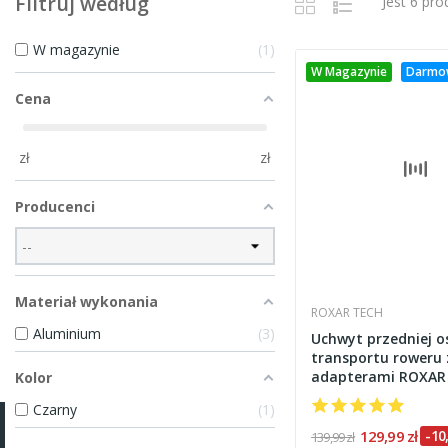
Filtruj według
Jest 6 pr
W magazynie
1
W Magazynie
Darmo
Cena
zł
zł
Producenci
Materiał wykonania
ROXAR TECH
Aluminium
3
Uchwyt przedniej o
transportu roweru 
adapterami ROXAR
Kolor
Czarny
1
129,99 zł
-10,
139,99 zł