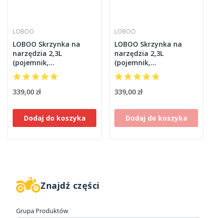
LOBOO
LOBOO
LOBOO Skrzynka na
LOBOO Skrzynka na
narzędzia 2,3L
narzędzia 2,3L
(pojemnik,
(pojemnik,
narzędziówka) z płytą
narzędziówka) z płytą
montażową,
montażową,
montowana do
montowana do
339,00 zł
339,00 zł
uchwytów kufrów
uchwytów kufrów
bocznych
bocznych
Dodaj do koszyka
Dodaj do koszyka
Znajdź części
W magazynie
1
Grupa Produktów
Producenci