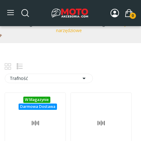
Pasy narzędziowe
0
Strona główna
DLA MOTOCYKLA
Bagaż
Pasy
narzędziowe

Trafność
W Magazynie
Darmowa Dostawa