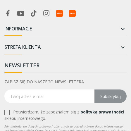
INFORMACJE

STREFA KLIENTA

NEWSLETTER
ZAPISZ SIĘ DO NASZEGO NEWSLETTERA
Subskrybuj
Potwierdzam, że zapoznałem się z
polityką prywatności
sklepu internetowego.
Administratorem danych osobowych zbieranych za pośrednictwem sklepu internetowego
jest Sprzedawca (Rider Group Sp z o.o.). Dane są lub mogą być przetwarzane w celach oraz