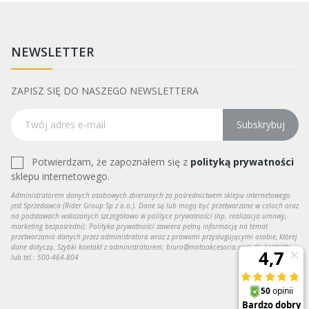
NEWSLETTER
ZAPISZ SIĘ DO NASZEGO NEWSLETTERA
Subskrybuj
Potwierdzam, że zapoznałem się z
polityką prywatności
sklepu internetowego.
Administratorem danych osobowych zbieranych za pośrednictwem sklepu internetowego
jest Sprzedawca (Rider Group Sp z o.o.). Dane są lub mogą być przetwarzane w celach oraz
na podstawach wskazanych szczegółowo w polityce prywatności (np. realizacja umowy,
marketing bezpośredni). Polityka prywatności zawiera pełną informację na temat
przetwarzania danych przez administratora wraz z prawami przysługującymi osobie, której
dane dotyczą. Szybki kontakt z administratorem: biuro@motoakcesoria.com do kontaktu
lub tel.: 500-464-804