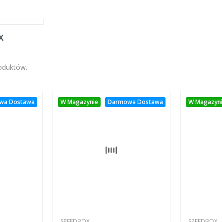
X
roduktów.
wa Dostawa
W Magazynie
Darmowa Dostawa
W Magazyn
SPEEDBOX
SPEEDBOX