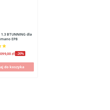
 1.3 BTUNNING dla
himano EP8
 099,00 zł
-26%
aj do koszyka