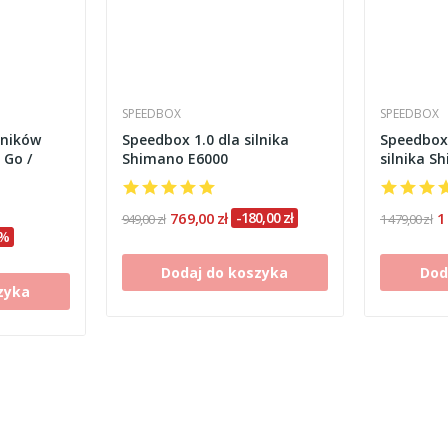
SPEEDBOX
SPEEDBOX
lników
Speedbox 1.0 dla silnika
Speedbox
 Go /
Shimano E6000
silnika S
769,00 zł
-180,00 zł
1
949,00 zł
1 479,00 zł
6%
Dodaj do koszyka
Dod
zyka