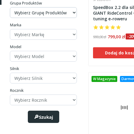
Grupa Produktów
SpeedBox 2.2 dla si
GIANT RideControl 
tuning e-roweru
Marka
799,00 zł
-2
999,00 zł
Model
Dodaj do kos
Silnik
W Magazynie
Darmo
Rocznik
Szukaj