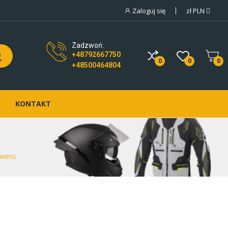
Zaloguj się
zł
PLN
Zadzwoń:
+48792667750
0
0
0
+48500464804
KONTAKT
oweru