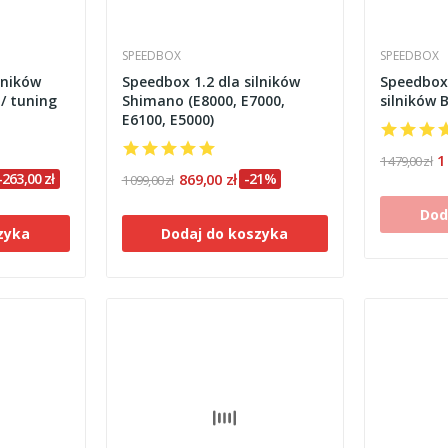
SPEEDBOX
SPEEDBOX
lników
Speedbox 1.2 dla silników
Speedbox 
/ tuning
Shimano (E8000, E7000,
silników 
E6100, E5000)
1
1 479,00 zł
-263,00 zł
869,00 zł
-21%
1 099,00 zł
Dod
zyka
Dodaj do koszyka