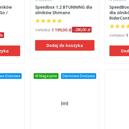
lników
Speedbox 1.2 BTUNNING dla
SpeedBox
Go /
silników Shimano
dla silni
RiderCont
roweru
1 199,00 zł
-280,00 zł
1 479,00 zł
0%
1
1 479,00 zł
Dodaj do koszyka
zyka
Dod
wa Dostawa
W Magazynie
Darmowa Dostawa