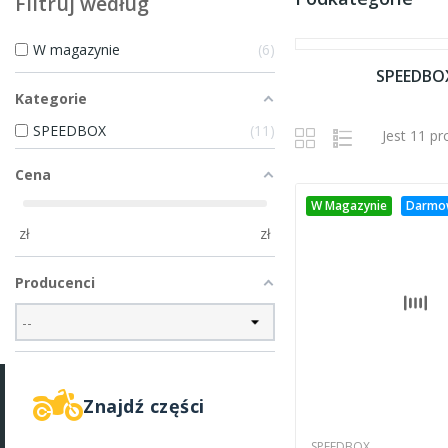
Filtruj według
W magazynie
6
SPEEDBO
Kategorie
SPEEDBOX
11
Jest 11 p
Cena
W Magazynie
Darmo
zł
zł
Producenci
Znajdź części
SPEEDBOX