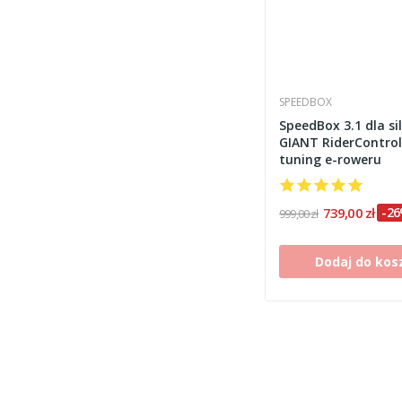
SPEEDBOX
SpeedBox 3.1 dla si
GIANT RiderControl
tuning e-roweru
739,00 zł
-2
999,00 zł
Dodaj do kos