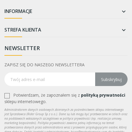
INFORMACJE

STREFA KLIENTA

NEWSLETTER
ZAPISZ SIĘ DO NASZEGO NEWSLETTERA
Subskrybuj
Potwierdzam, że zapoznałem się z
polityką prywatności
sklepu internetowego.
Administratorem danych osobowych zbieranych za pośrednictwem sklepu internetowego
jest Sprzedawca (Rider Group Sp z o.o.). Dane są lub mogą być przetwarzane w celach oraz
na podstawach wskazanych szczegółowo w polityce prywatności (np. realizacja umowy,
marketing bezpośredni). Polityka prywatności zawiera pełną informację na temat
przetwarzania danych przez administratora wraz z prawami przysługującymi osobie, której
dane dotyczą. Szybki kontakt z administratorem: biuro@motoakcesoria.com do kontaktu