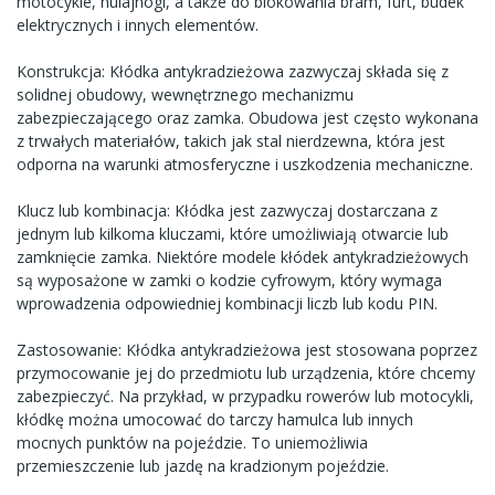
motocykle, hulajnogi, a także do blokowania bram, furt, budek
elektrycznych i innych elementów.
Konstrukcja: Kłódka antykradzieżowa zazwyczaj składa się z
solidnej obudowy, wewnętrznego mechanizmu
zabezpieczającego oraz zamka. Obudowa jest często wykonana
z trwałych materiałów, takich jak stal nierdzewna, która jest
odporna na warunki atmosferyczne i uszkodzenia mechaniczne.
Klucz lub kombinacja: Kłódka jest zazwyczaj dostarczana z
jednym lub kilkoma kluczami, które umożliwiają otwarcie lub
zamknięcie zamka. Niektóre modele kłódek antykradzieżowych
są wyposażone w zamki o kodzie cyfrowym, który wymaga
wprowadzenia odpowiedniej kombinacji liczb lub kodu PIN.
Zastosowanie: Kłódka antykradzieżowa jest stosowana poprzez
przymocowanie jej do przedmiotu lub urządzenia, które chcemy
zabezpieczyć. Na przykład, w przypadku rowerów lub motocykli,
kłódkę można umocować do tarczy hamulca lub innych
mocnych punktów na pojeździe. To uniemożliwia
przemieszczenie lub jazdę na kradzionym pojeździe.