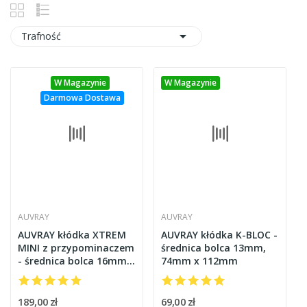

Trafność
W Magazynie
W Magazynie
Darmowa Dostawa
AUVRAY
AUVRAY
AUVRAY kłódka XTREM
AUVRAY kłódka K-BLOC -
MINI z przypominaczem
średnica bolca 13mm,
- średnica bolca 16mm,
74mm x 112mm
116mm x 119mm (klasa
S.R.A.)
189,00 zł
69,00 zł