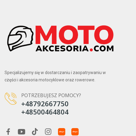
16 mm
1
Waga
4,94 kg
1
5,52 kg
1
6,52 kg
1
7,08 kg
1
7,78 kg
1
Specjalizujemy się w dostarczaniu i zaopatrywaniu w
części i akcesoria motocyklowe oraz rowerowe.
POTRZEBUJESZ POMOCY?
+48792667750
+48500464804