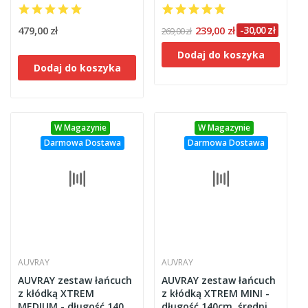
długość 120cm, średnica
długość 120cm, średnica
13,5mm (klasa S.R.A.)
12mm
479,00 zł
239,00 zł
-30,00 zł
269,00 zł
Dodaj do koszyka
Dodaj do koszyka
W Magazynie
W Magazynie
Darmowa Dostawa
Darmowa Dostawa
AUVRAY
AUVRAY
AUVRAY zestaw łańcuch
AUVRAY zestaw łańcuch
z kłódką XTREM
z kłódką XTREM MINI -
MEDIUM - długość 140
długość 140cm, średnica