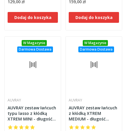
129,00 zł
159,00 zł
Dodaj do koszyka
Dodaj do koszyka
W Magazynie
W Magazynie
Darmowa Dostawa
Darmowa Dostawa
AUVRAY
AUVRAY
AUVRAY zestaw łańcuch
AUVRAY zestaw łańcuch
typu lasso z kłódką
z kłódką XTREM
XTREM MINI - długość
MEDIUM - długość
120cm, średnica 10mm
100cm, średnica 13,5mm
(klasa S.R.A.)