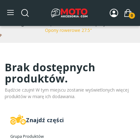
Opony rowerowe 27.5"
0
Strona główna
CZĘŚCI ROWEROWE
Opony rowerowe
Opony rowerowe 27.5"
Brak dostępnych
produktów.
Bądźcie czujni! W tym miejscu zostanie wyświetlonych więcej
produktów w miarę ich dodawania.
Znajdź części
Grupa Produktów