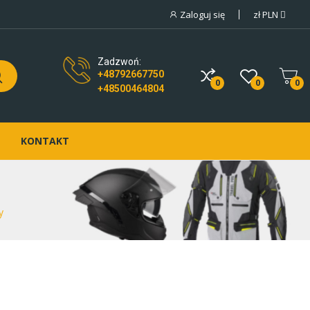
Zaloguj się
zł
PLN
Zadzwoń:
+48792667750
0
0
0
+48500464804
KONTAKT
y