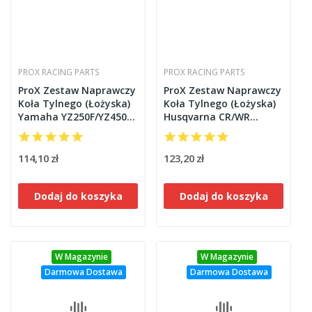
PROX RACING PARTS
PROX RACING PARTS
ProX Zestaw Naprawczy
ProX Zestaw Naprawczy
Koła Tylnego (Łożyska)
Koła Tylnego (Łożyska)
Yamaha YZ250F/YZ450F
Husqvarna CR/WR
'09-20
125/250/360 '00-
114,10 zł
123,20 zł
Dodaj do koszyka
Dodaj do koszyka
W Magazynie
W Magazynie
Darmowa Dostawa
Darmowa Dostawa