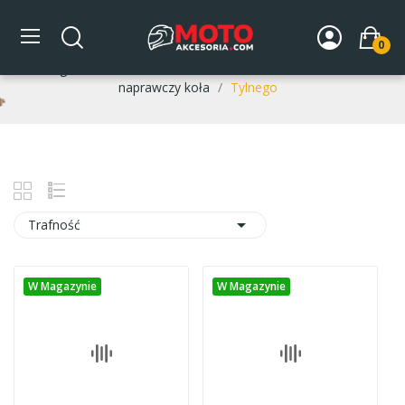
Tylnego
0
Strona główna
DLA MOTOCYKLA
Zawieszenie
Zestaw
naprawczy koła
Tylnego

Trafność
W Magazynie
W Magazynie