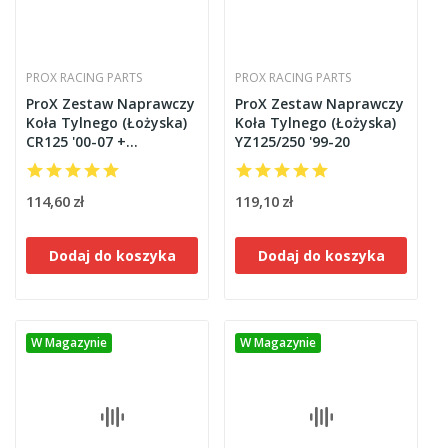
PROX RACING PARTS
PROX RACING PARTS
ProX Zestaw Naprawczy
ProX Zestaw Naprawczy
Koła Tylnego (Łożyska)
Koła Tylnego (Łożyska)
CR125 '00-07 +
YZ125/250 '99-20
CRF250R/450R'02-20
114,60 zł
119,10 zł
Dodaj do koszyka
Dodaj do koszyka
W Magazynie
W Magazynie