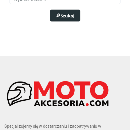
Dodatkowe informacje
Szukaj
FA IRS('14-17)
1
FA('15-17) / FE/FM('14-17) / TE/TM ('14-17)
1
FE/FM ('07-13) / TE/TM ('07-13)
1
Typ
Drum Brakes
1
Specjalizujemy się w dostarczaniu i zaopatrywaniu w