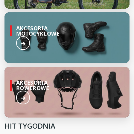
AKCESORIA
MOTOCYKLOWE
➜
AKCESORIA
ROWEROWE
➜
HIT TYGODNIA