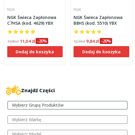
NGK
NGK
NGK Świeca Zapłonowa
NGK Świeca Zapłonowa
C7HSA (kod. 4629) YBX
B8HS (kod. 5510) YBX
11,04 zł
-20%
9,84 zł
-20%
13,80 zł
12,30 zł
Dodaj do koszyka
Dodaj do koszyka
Nowy
W Magazynie
Nowy
W Magazynie
Znajdź Części