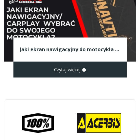
Jaki ekran nawigacyjny do motocykla wybrać? Porównanie NAVTICA i NAVIK z CarPlay oraz Android Auto
Czytaj więcej