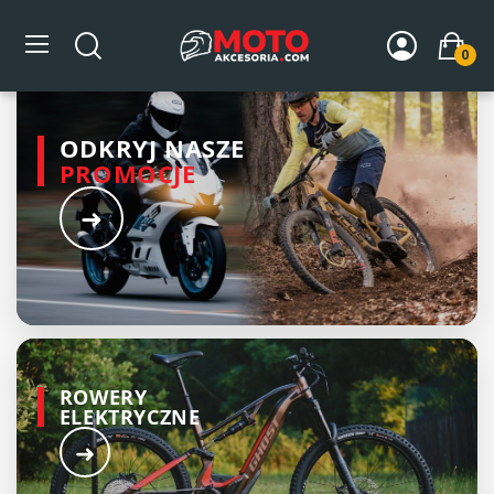
DARMOWA WYSYŁKA OD 45ZŁ
0
ODKRYJ NASZE
PROMOCJE
➜
ROWERY
ELEKTRYCZNE
➜