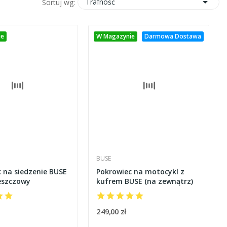

Trafność
Sortuj wg:
ie
W Magazynie
Darmowa Dostawa
BUSE
 na siedzenie BUSE
Pokrowiec na motocykl z
eszczowy
kufrem BUSE (na zewnątrz)
249,00 zł