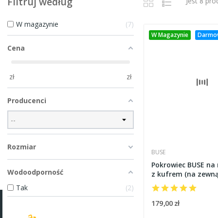
Filtruj według
Jest 8 pr
W magazynie
7
W Magazynie
Darmo
Cena
zł
zł
Producenci
Rozmiar
BUSE
Pokrowiec BUSE na
Wodoodporność
z kufrem (na zewną
Tak
2
179,00 zł