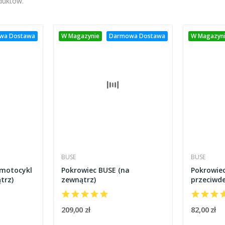
oduktów.
wa Dostawa
W Magazynie
Darmowa Dostawa
W Magazyn
BUSE
BUSE
 motocykl
Pokrowiec BUSE (na
Pokrowiec
trz)
zewnątrz)
przeciwd
209,00 zł
82,00 zł