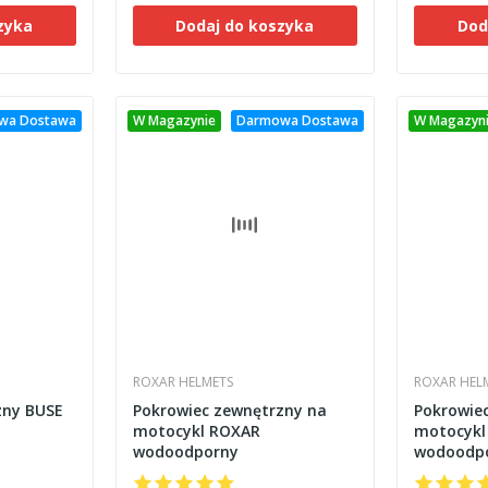
zyka
Dodaj do koszyka
Dod
wa Dostawa
W Magazynie
Darmowa Dostawa
W Magazyn
ROXAR HELMETS
ROXAR HEL
zny BUSE
Pokrowiec zewnętrzny na
Pokrowie
motocykl ROXAR
motocykl
wodoodporny
wodoodp