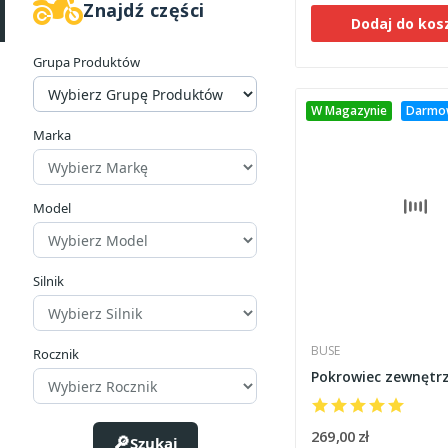
Znajdź części
Dodaj do kos
Grupa Produktów
W Magazynie
Darmo
Marka
Model
Silnik
BUSE
Rocznik
Pokrowiec zewnętr
269,00 zł
Szukaj