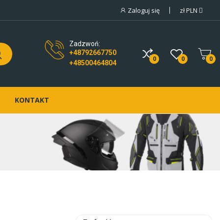
Zaloguj się
zł
PLN
Zadzwoń:
+48792667750
0
0
0
+48500464804
KONTAKT