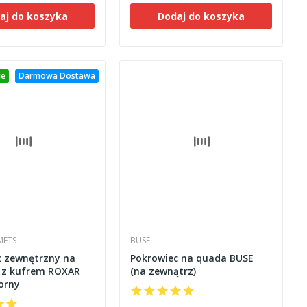
aj do koszyka
Dodaj do koszyka
ie
Darmowa Dostawa
METS
BUSE
c zewnętrzny na
Pokrowiec na quada BUSE
 z kufrem ROXAR
(na zewnątrz)
orny