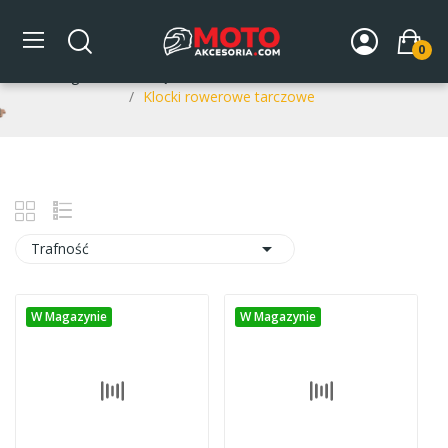
Klocki rowerowe tarczowe
0
Strona główna
CZĘŚCI ROWEROWE
Hamulce rowerowe
Klocki rowerowe tarczowe

Trafność
W Magazynie
W Magazynie