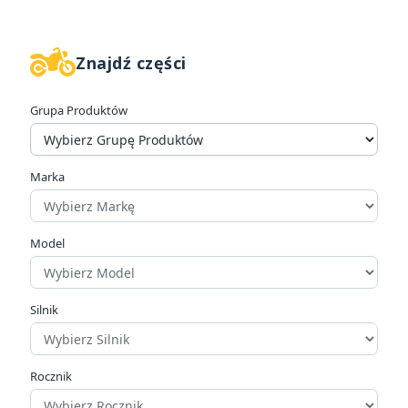
Znajdź części
W magazynie
132
Grupa Produktów
Cena
zł
zł
Marka
Producenci
Model
Typ klocków hamulcowych
Silnik
Organiczne
1
Rocznik