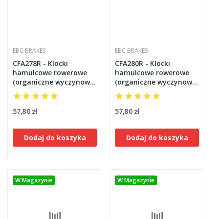
EBC BRAKES
EBC BRAKES
CFA278R - Klocki
CFA280R - Klocki
hamulcowe rowerowe
hamulcowe rowerowe
(organiczne wyczynowe)
(organiczne wyczynowe)
EBC Brakes
EBC Brakes
57,80 zł
57,80 zł
Dodaj do koszyka
Dodaj do koszyka
W Magazynie
W Magazynie