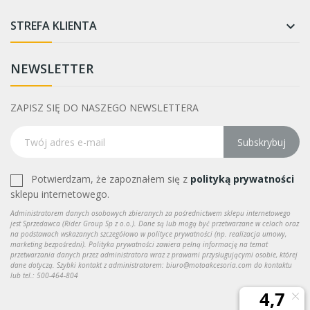
STREFA KLIENTA

NEWSLETTER
ZAPISZ SIĘ DO NASZEGO NEWSLETTERA
Subskrybuj
Potwierdzam, że zapoznałem się z
polityką prywatności
sklepu internetowego.
Administratorem danych osobowych zbieranych za pośrednictwem sklepu internetowego
jest Sprzedawca (Rider Group Sp z o.o.). Dane są lub mogą być przetwarzane w celach oraz
na podstawach wskazanych szczegółowo w polityce prywatności (np. realizacja umowy,
marketing bezpośredni). Polityka prywatności zawiera pełną informację na temat
przetwarzania danych przez administratora wraz z prawami przysługującymi osobie, której
dane dotyczą. Szybki kontakt z administratorem: biuro@motoakcesoria.com do kontaktu
lub tel.: 500-464-804