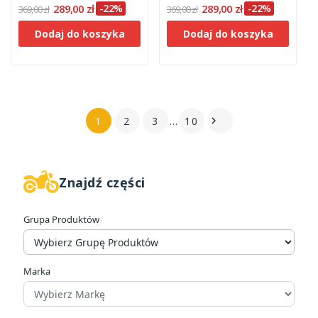
289,00 zł
-22%
289,00 zł
-22%
369,00 zł
369,00 zł
Dodaj do koszyka
Dodaj do koszyka
1
2
3
…
10

Znajdź części
W magazynie
75
Grupa Produktów
Kategorie
Spodnie jeansowe
23
Spodnie skórzane
20
Marka
Spodnie tekstylne
77
Cena