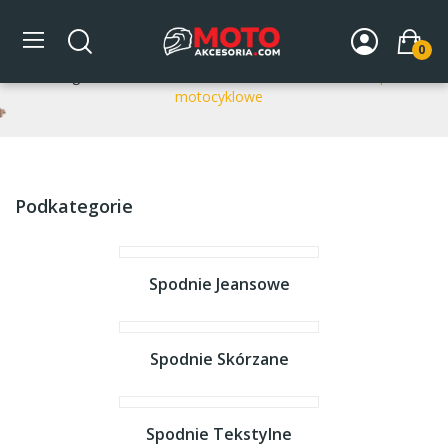
Spodnie motocyklowe
0
Strona główna
DLA MOTOCYKLISTY
Odzież
Spodnie
motocyklowe
Podkategorie
Spodnie Jeansowe
Spodnie Skórzane
Spodnie Tekstylne