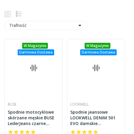

Trafność
W Magazynie
W Magazynie
Darmowa Dostawa
Darmowa Dostawa
BUSE
LOOKWELL
Spodnie motocyklowe
Spodnie jeansowe
skórzane męskie BUSE
LOOKWELL DENIM 501
LederJeans czarne
EVO damskie
104100
standardowe jasne