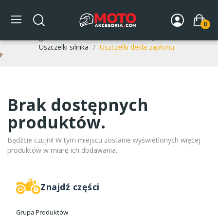
Uszczelki dekla zapłonu
0
Strona główna
DLA MOTOCYKLA
Części silnikowe
Uszczelki silnika
Uszczelki dekla zapłonu
Brak dostępnych
produktów.
Bądźcie czujni! W tym miejscu zostanie wyświetlonych więcej
produktów w miarę ich dodawania.
Znajdź części
Grupa Produktów