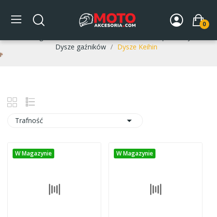
Dysze Keihin
0
Strona główna
DLA MOTOCYKLA
Układ paliwowy
Dysze gaźników
Dysze Keihin

Trafność
W Magazynie
W Magazynie